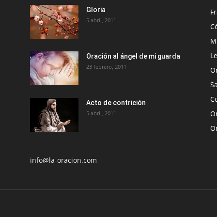
Gloria
Fr
5 abril, 2011
C
Me
Le
Oración al ángel de mi guarda
23 febrero, 2011
O
S
Co
Acto de contrición
Or
5 abril, 2011
O
info@la-oracion.com