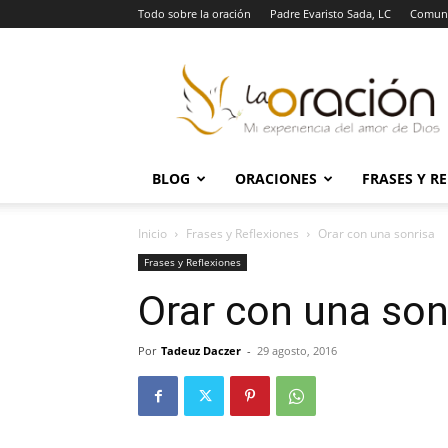
Todo sobre la oración
Padre Evaristo Sada, LC
Comuni
La
Oración
BLOG
ORACIONES
FRASES Y R
Inicio
Frases y Reflexiones
Orar con una sonrisa
Frases y Reflexiones
Orar con una son
Por
Tadeuz Daczer
-
29 agosto, 2016