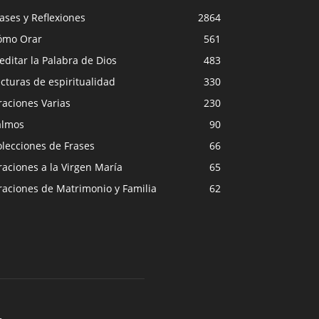
ases y Reflexiones
2864
ómo Orar
561
ditar la Palabra de Dios
483
cturas de espiritualidad
330
raciones Varias
230
almos
90
lecciones de Frases
66
aciones a la Virgen María
65
raciones de Matrimonio y Familia
62