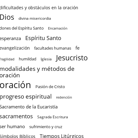
dificultades y obstáculos en la oración
Dios
divina misericordia
dones del Espíritu Santo
Encarnación
Espíritu Santo
esperanza
fe
evangelización
facultades humanas
Jesucristo
humildad
Iglesia
fragilidad
modalidades y métodos de
oración
oración
Pasión de Cristo
progreso espiritual
redención
Sacramento de la Eucaristía
sacramentos
Sagrada Escritura
ser humano
sufrimiento y cruz
Tiempos Litúrgicos
Símbolos Bíblicos