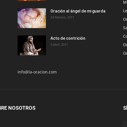
Me
Le
Oración al ángel de mi guarda
23 febrero, 2011
O
S
Co
Acto de contrición
Or
5 abril, 2011
O
info@la-oracion.com
BRE NOSOTROS
S