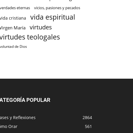
verdades eternas
vicios, pasiones y pecados
vida espiritual
vida cristiana
virtudes
Virgen María
virtudes teologales
voluntad de Dios
ATEGORÍA POPULAR
ases y Reflexiones
2864
ómo Orar
561