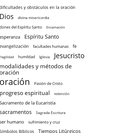
dificultades y obstáculos en la oración
Dios
divina misericordia
dones del Espíritu Santo
Encarnación
Espíritu Santo
esperanza
fe
evangelización
facultades humanas
Jesucristo
humildad
Iglesia
fragilidad
modalidades y métodos de
oración
oración
Pasión de Cristo
progreso espiritual
redención
Sacramento de la Eucaristía
sacramentos
Sagrada Escritura
ser humano
sufrimiento y cruz
Tiempos Litúrgicos
Símbolos Bíblicos