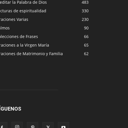
ditar la Palabra de Dios
483
cturas de espiritualidad
330
raciones Varias
230
almos
90
lecciones de Frases
66
aciones a la Virgen María
65
raciones de Matrimonio y Familia
62
ÍGUENOS