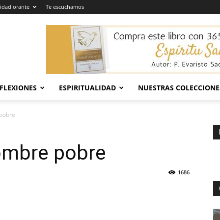
dad orante
Te escuchamos
EFLEXIONES
ESPIRITUALIDAD
NUESTRAS COLECCIONE
 pobre
hombre pobre
1686