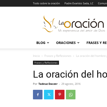
Todo sobre la oración
Padre Evaristo Sada, LC
Comuni
La
Oración
BLOG
ORACIONES
FRASES Y R
Inicio
Frases y Reflexiones
La oración del hombre
Frases y Reflexiones
La oración del 
Por
Tadeuz Daczer
-
29 agosto, 2016