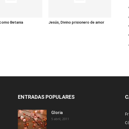
 como Betania
Jesús, Divino prisionero de amor
ENTRADAS POPULARES
C
Gloria
Fr
5 abril, 2011
C