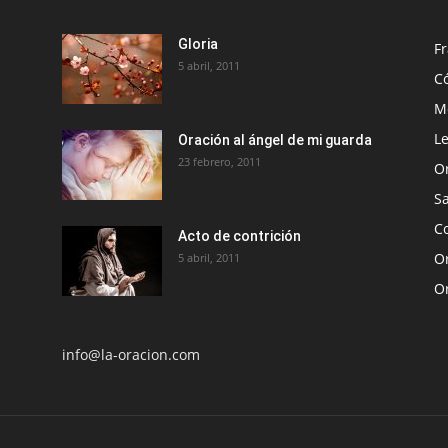
Gloria
Fr
5 abril, 2011
C
Me
Le
Oración al ángel de mi guarda
23 febrero, 2011
O
S
Co
Acto de contrición
Or
5 abril, 2011
O
info@la-oracion.com