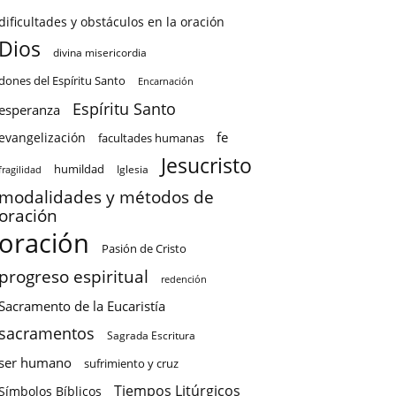
dificultades y obstáculos en la oración
Dios
divina misericordia
dones del Espíritu Santo
Encarnación
Espíritu Santo
esperanza
fe
evangelización
facultades humanas
Jesucristo
humildad
Iglesia
fragilidad
modalidades y métodos de
oración
oración
Pasión de Cristo
progreso espiritual
redención
Sacramento de la Eucaristía
sacramentos
Sagrada Escritura
ser humano
sufrimiento y cruz
Tiempos Litúrgicos
Símbolos Bíblicos