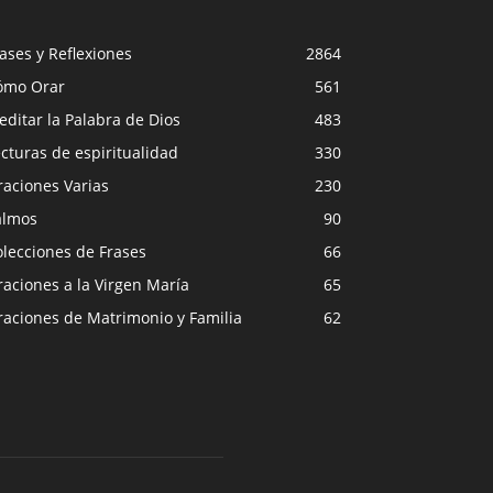
ases y Reflexiones
2864
ómo Orar
561
ditar la Palabra de Dios
483
cturas de espiritualidad
330
raciones Varias
230
almos
90
lecciones de Frases
66
aciones a la Virgen María
65
raciones de Matrimonio y Familia
62