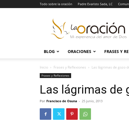
Todo sobre la oración
Padre Evaristo Sada, LC
Comuni
La
Oración
BLOG
ORACIONES
FRASES Y R
Inicio
Frases y Reflexiones
Las lágrimas de gozo d
Frases y Reflexiones
Las lágrimas de 
Por
Francisco de Osuna
-
25 junio, 2013