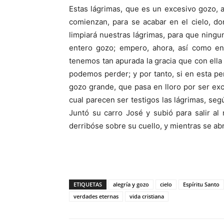
Estas lágrimas, que es un excesivo gozo, 
comienzan, para se acabar en el cielo, d
limpiará nuestras lágrimas, para que ninguna
entero gozo; empero, ahora, así como en
tenemos tan apurada la gracia que con ella n
podemos perder; y por tanto, si en esta p
gozo grande, que pasa en lloro por ser exce
cual parecen ser testigos las lágrimas, seg
Juntó su carro José y subió para salir al
derribóse sobre su cuello, y mientras se abr
ETIQUETAS
alegría y gozo
cielo
Espíritu Santo
verdades eternas
vida cristiana