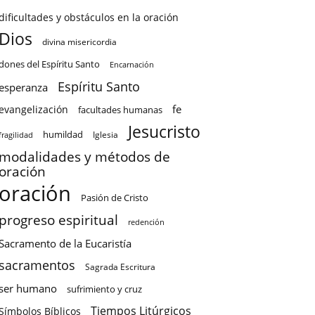
dificultades y obstáculos en la oración
Dios
divina misericordia
dones del Espíritu Santo
Encarnación
Espíritu Santo
esperanza
fe
evangelización
facultades humanas
Jesucristo
humildad
Iglesia
fragilidad
modalidades y métodos de
oración
oración
Pasión de Cristo
progreso espiritual
redención
Sacramento de la Eucaristía
sacramentos
Sagrada Escritura
ser humano
sufrimiento y cruz
Tiempos Litúrgicos
Símbolos Bíblicos