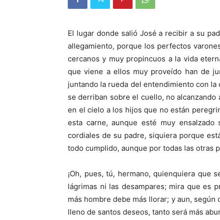
El lugar donde salió José a recibir a su p
allegamiento, porque los perfectos varone
cercanos y muy propincuos a la vida eterna;
que viene a ellos muy proveído han de jun
juntando la rueda del entendimiento con la d
se derriban sobre el cuello, no alcanzando
en el cielo a los hijos que no están peregr
esta carne, aunque esté muy ensalzado s
cordiales de su padre, siquiera porque est
todo cumplido, aunque por todas las otras p
¡Oh, pues, tú, hermano, quienquiera que 
lágrimas ni las desampares; mira que es p
más hombre debe más llorar; y aun, según 
lleno de santos deseos, tanto será más abun