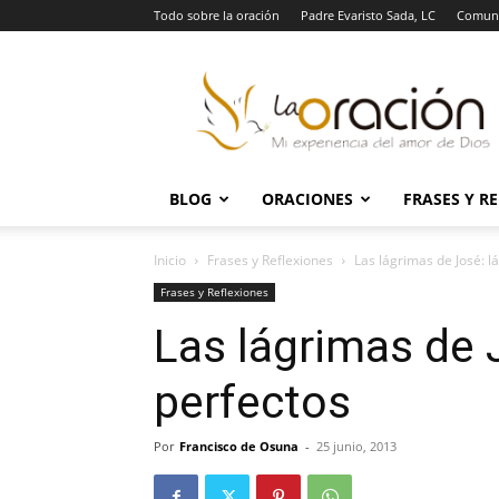
Todo sobre la oración
Padre Evaristo Sada, LC
Comuni
La
Oración
BLOG
ORACIONES
FRASES Y R
Inicio
Frases y Reflexiones
Las lágrimas de José: l
Frases y Reflexiones
Las lágrimas de 
perfectos
Por
Francisco de Osuna
-
25 junio, 2013