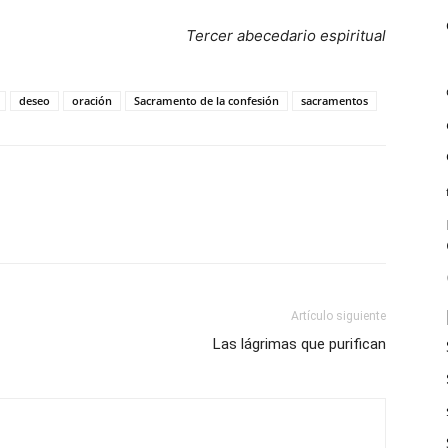
Tercer abecedario espiritual
deseo
oración
Sacramento de la confesión
sacramentos
Artículo siguiente
Las lágrimas que purifican