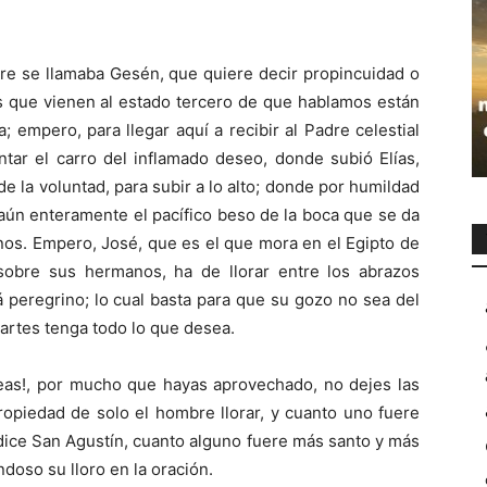
adre se llamaba Gesén, que quiere decir propincuidad o
s que vienen al estado tercero de que hablamos están
 empero, para llegar aquí a recibir al Padre celestial
tar el carro del inflamado deseo, donde subió Elías,
e la voluntad, para subir a lo alto; donde por humildad
 aún enteramente el pacífico beso de la boca que se da
inos. Empero, José, que es el que mora en el Egipto de
obre sus hermanos, ha de llorar entre los abrazos
á peregrino; lo cual basta para que su gozo no sea del
artes tenga todo lo que desea.
seas!, por mucho que hayas aprovechado, no dejes las
ropiedad de solo el hombre llorar, y cuanto uno fuere
dice San Agustín, cuanto alguno fuere más santo y más
doso su lloro en la oración.