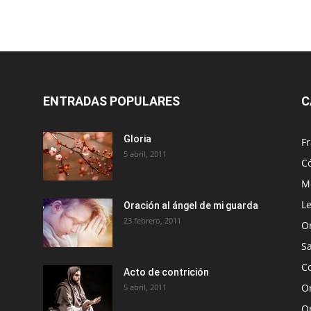
ENTRADAS POPULARES
C
Gloria
Fr
5 abril, 2011
C
Me
Le
Oración al ángel de mi guarda
23 febrero, 2011
O
S
Co
Acto de contrición
Or
5 abril, 2011
O