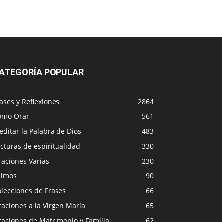
ATEGORÍA POPULAR
ases y Reflexiones
2864
ómo Orar
561
ditar la Palabra de Dios
483
cturas de espiritualidad
330
raciones Varias
230
almos
90
lecciones de Frases
66
aciones a la Virgen María
65
raciones de Matrimonio y Familia
62