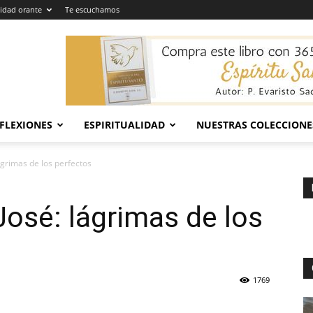
dad orante
Te escuchamos
EFLEXIONES
ESPIRITUALIDAD
NUESTRAS COLECCIONE
ágrimas de los perfectos
José: lágrimas de los
1769