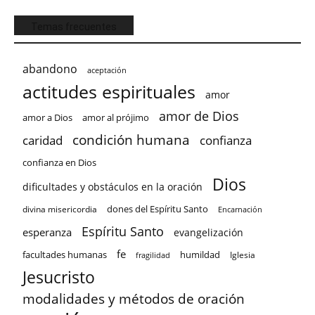
Temas frecuentes
abandono
aceptación
actitudes espirituales
amor
amor de Dios
amor a Dios
amor al prójimo
condición humana
confianza
caridad
confianza en Dios
Dios
dificultades y obstáculos en la oración
dones del Espíritu Santo
divina misericordia
Encarnación
Espíritu Santo
esperanza
evangelización
fe
facultades humanas
humildad
Iglesia
fragilidad
Jesucristo
modalidades y métodos de oración