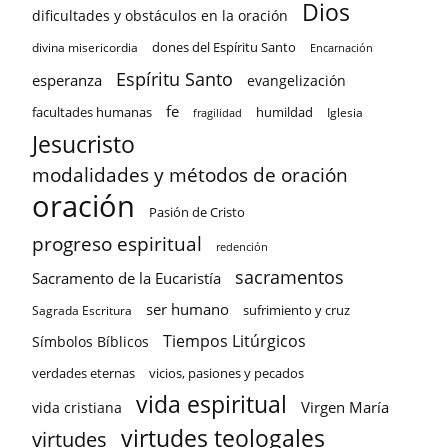
Dios
dificultades y obstáculos en la oración
dones del Espíritu Santo
divina misericordia
Encarnación
Espíritu Santo
esperanza
evangelización
fe
facultades humanas
humildad
Iglesia
fragilidad
Jesucristo
modalidades y métodos de oración
oración
Pasión de Cristo
progreso espiritual
redención
sacramentos
Sacramento de la Eucaristía
ser humano
sufrimiento y cruz
Sagrada Escritura
Tiempos Litúrgicos
Símbolos Bíblicos
verdades eternas
vicios, pasiones y pecados
vida espiritual
Virgen María
vida cristiana
virtudes teologales
virtudes