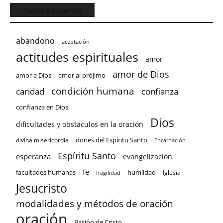
Temas frecuentes
abandono
aceptación
actitudes espirituales
amor
amor de Dios
amor a Dios
amor al prójimo
condición humana
confianza
caridad
confianza en Dios
Dios
dificultades y obstáculos en la oración
dones del Espíritu Santo
divina misericordia
Encarnación
Espíritu Santo
esperanza
evangelización
fe
facultades humanas
humildad
Iglesia
fragilidad
Jesucristo
modalidades y métodos de oración
oración
Pasión de Cristo