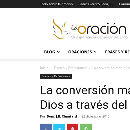
Todo sobre la oración
Padre Evaristo Sada, LC
Comuni
La
Oración
BLOG
ORACIONES
FRASES Y R
Inicio
Frases y Reflexiones
La conversión más efica
Frases y Reflexiones
La conversión má
Dios a través de
Por
Dom. J.B. Chautard
-
22 diciembre, 2016