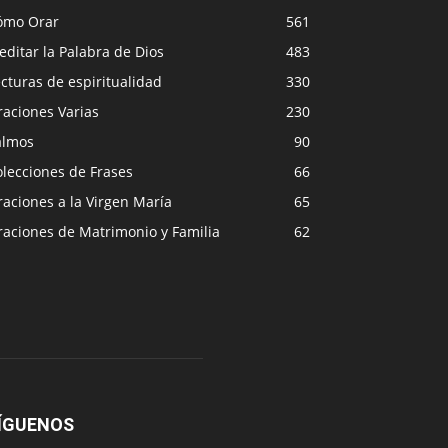
ómo Orar
561
ditar la Palabra de Dios
483
cturas de espiritualidad
330
raciones Varias
230
almos
90
lecciones de Frases
66
aciones a la Virgen María
65
raciones de Matrimonio y Familia
62
ÍGUENOS