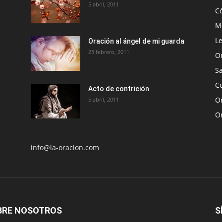
5 abril, 2011
C
Me
Le
Oración al ángel de mi guarda
23 febrero, 2011
O
S
Co
Acto de contrición
Or
5 abril, 2011
O
info@la-oracion.com
BRE NOSOTROS
S