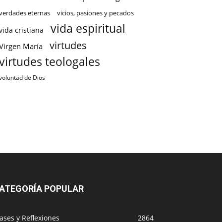
verdades eternas
vicios, pasiones y pecados
vida espiritual
vida cristiana
virtudes
Virgen María
virtudes teologales
voluntad de Dios
ATEGORÍA POPULAR
ases y Reflexiones
2864