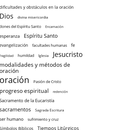
dificultades y obstáculos en la oración
Dios
divina misericordia
dones del Espíritu Santo
Encarnación
Espíritu Santo
esperanza
fe
evangelización
facultades humanas
Jesucristo
humildad
Iglesia
fragilidad
modalidades y métodos de
oración
oración
Pasión de Cristo
progreso espiritual
redención
Sacramento de la Eucaristía
sacramentos
Sagrada Escritura
ser humano
sufrimiento y cruz
Tiempos Litúrgicos
Símbolos Bíblicos