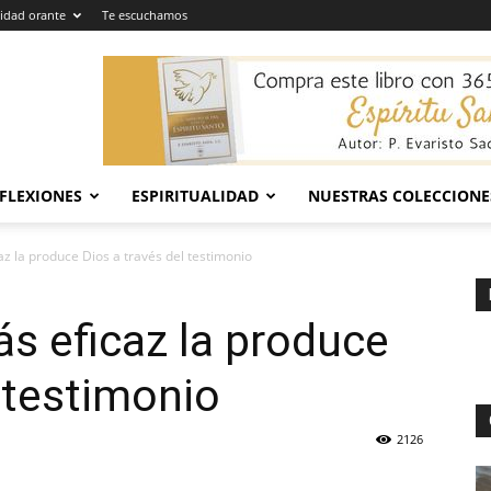
dad orante
Te escuchamos
EFLEXIONES
ESPIRITUALIDAD
NUESTRAS COLECCIONE
z la produce Dios a través del testimonio
s eficaz la produce
l testimonio
2126