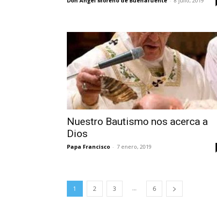
Don Ángel Moreno de Buenafuente
-
8 julio, 2019
Nuestro Bautismo nos acerca a
Dios
Papa Francisco
-
7 enero, 2019
...
1
2
3
6