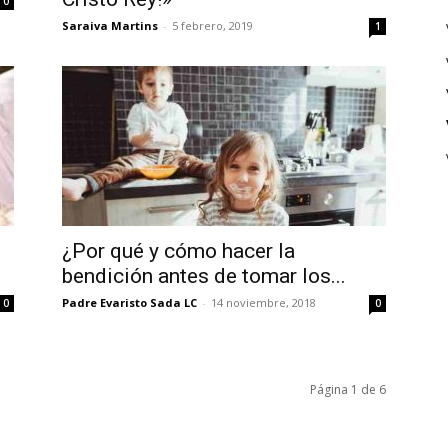
0
Saraiva Martins
-
5 febrero, 2019
1
¿Por qué y cómo hacer la
bendición antes de tomar los...
Padre Evaristo Sada LC
-
14 noviembre, 2018
0
0
Página 1 de 6