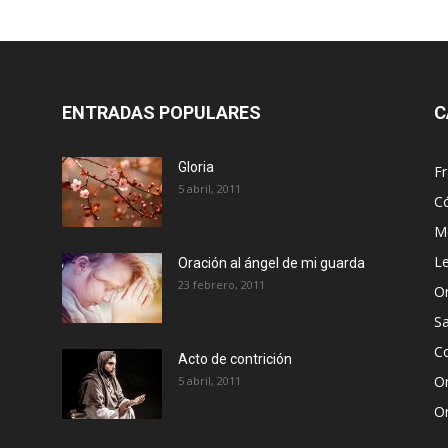
ENTRADAS POPULARES
C
Gloria
Fr
5 abril, 2011
C
Me
Le
Oración al ángel de mi guarda
23 febrero, 2011
Or
S
Co
Acto de contrición
Or
5 abril, 2011
Or