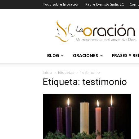
Todo sobre la oración
Padre Evaristo Sada, LC
Comu
La
Oración
BLOG
ORACIONES
FRASES Y RE
Inicio
Etiquetas
Testimonio
Etiqueta: testimonio