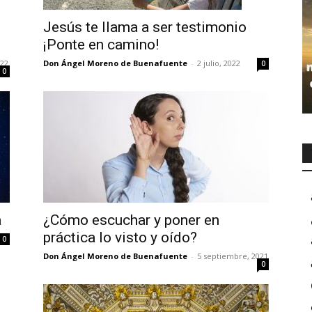
Jesús te llama a ser testimonio
¡Ponte en camino!
022
Don Ángel Moreno de Buenafuente
-
2 julio, 2022
0
0
a
¿Cómo escuchar y poner en
práctica lo visto y oído?
0
Don Ángel Moreno de Buenafuente
-
5 septiembre, 2021
0