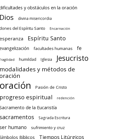
dificultades y obstáculos en la oración
Dios
divina misericordia
dones del Espíritu Santo
Encarnación
Espíritu Santo
esperanza
fe
evangelización
facultades humanas
Jesucristo
humildad
Iglesia
fragilidad
modalidades y métodos de
oración
oración
Pasión de Cristo
progreso espiritual
redención
Sacramento de la Eucaristía
sacramentos
Sagrada Escritura
ser humano
sufrimiento y cruz
Tiempos Litúrgicos
Símbolos Bíblicos