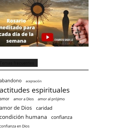
Temas frecuentes
abandono
aceptación
actitudes espirituales
amor
amor a Dios
amor al prójimo
amor de Dios
caridad
condición humana
confianza
confianza en Dios