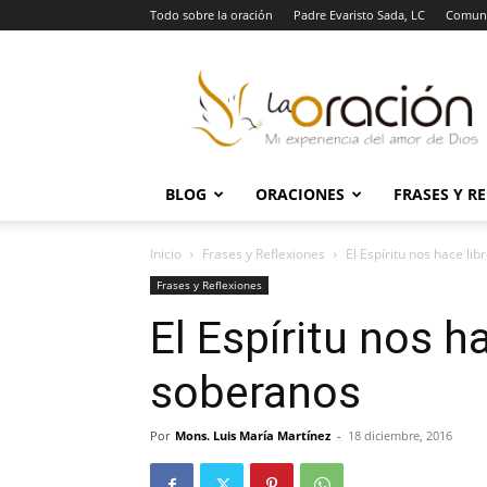
Todo sobre la oración
Padre Evaristo Sada, LC
Comuni
La
Oración
BLOG
ORACIONES
FRASES Y R
Inicio
Frases y Reflexiones
El Espíritu nos hace li
Frases y Reflexiones
El Espíritu nos ha
soberanos
Por
Mons. Luis María Martínez
-
18 diciembre, 2016