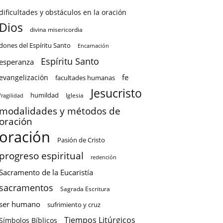
dificultades y obstáculos en la oración
Dios
divina misericordia
dones del Espíritu Santo
Encarnación
Espíritu Santo
esperanza
fe
evangelización
facultades humanas
Jesucristo
humildad
Iglesia
fragilidad
modalidades y métodos de
oración
oración
Pasión de Cristo
progreso espiritual
redención
Sacramento de la Eucaristía
sacramentos
Sagrada Escritura
ser humano
sufrimiento y cruz
Tiempos Litúrgicos
Símbolos Bíblicos