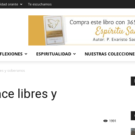
dad orante
Te escuchamos
EFLEXIONES
ESPIRITUALIDAD
NUESTRAS COLECCIONE
bres y soberanos
ce libres y
1991