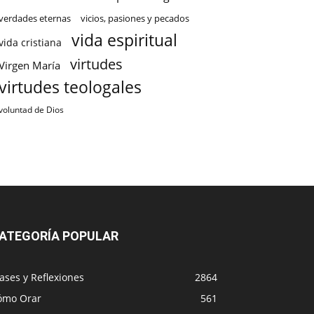
verdades eternas
vicios, pasiones y pecados
vida espiritual
vida cristiana
virtudes
Virgen María
virtudes teologales
voluntad de Dios
ATEGORÍA POPULAR
ases y Reflexiones
2864
ómo Orar
561