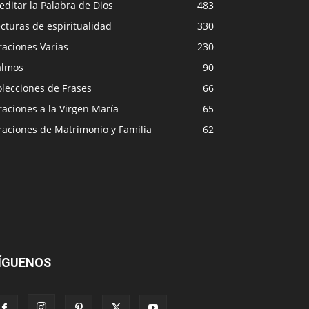
ditar la Palabra de Dios
483
cturas de espiritualidad
330
raciones Varias
230
almos
90
lecciones de Frases
66
aciones a la Virgen María
65
raciones de Matrimonio y Familia
62
ÍGUENOS