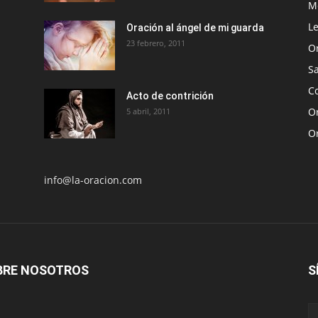
Me
Le
Oración al ángel de mi guarda
23 febrero, 2011
O
S
Co
Acto de contrición
Or
5 abril, 2011
O
info@la-oracion.com
BRE NOSOTROS
S