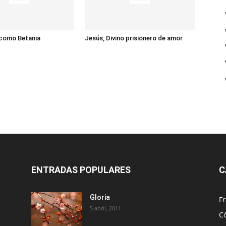
 como Betania
Jesús, Divino prisionero de amor
ENTRADAS POPULARES
C
Gloria
Fr
5 abril, 2011
C