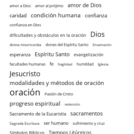
amor de Dios
amor a Dios
amor al prójimo
condición humana
confianza
caridad
confianza en Dios
Dios
dificultades y obstáculos en la oración
dones del Espíritu Santo
divina misericordia
Encarnación
Espíritu Santo
esperanza
evangelización
fe
facultades humanas
humildad
Iglesia
fragilidad
Jesucristo
modalidades y métodos de oración
oración
Pasión de Cristo
progreso espiritual
redención
sacramentos
Sacramento de la Eucaristía
ser humano
sufrimiento y cruz
Sagrada Escritura
Tiempos Litúrgicos
Símbolos Bíblicos