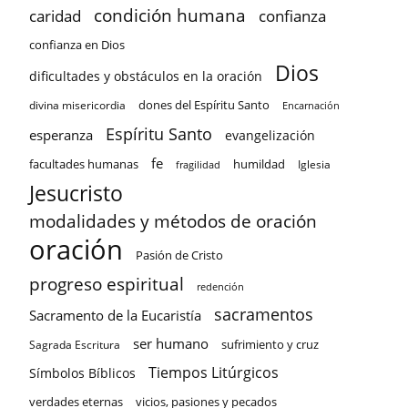
condición humana
confianza
caridad
confianza en Dios
Dios
dificultades y obstáculos en la oración
dones del Espíritu Santo
divina misericordia
Encarnación
Espíritu Santo
esperanza
evangelización
fe
facultades humanas
humildad
Iglesia
fragilidad
Jesucristo
modalidades y métodos de oración
oración
Pasión de Cristo
progreso espiritual
redención
sacramentos
Sacramento de la Eucaristía
ser humano
sufrimiento y cruz
Sagrada Escritura
Tiempos Litúrgicos
Símbolos Bíblicos
verdades eternas
vicios, pasiones y pecados