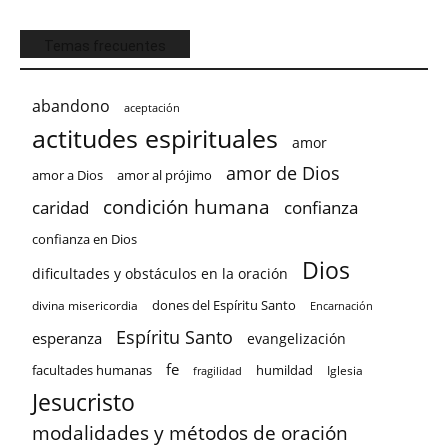
Temas frecuentes
abandono
aceptación
actitudes espirituales
amor
amor de Dios
amor a Dios
amor al prójimo
condición humana
confianza
caridad
confianza en Dios
Dios
dificultades y obstáculos en la oración
dones del Espíritu Santo
divina misericordia
Encarnación
Espíritu Santo
esperanza
evangelización
fe
facultades humanas
humildad
Iglesia
fragilidad
Jesucristo
modalidades y métodos de oración