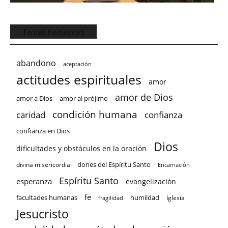
Temas frecuentes
abandono
aceptación
actitudes espirituales
amor
amor de Dios
amor a Dios
amor al prójimo
condición humana
confianza
caridad
confianza en Dios
Dios
dificultades y obstáculos en la oración
dones del Espíritu Santo
divina misericordia
Encarnación
Espíritu Santo
esperanza
evangelización
fe
facultades humanas
humildad
Iglesia
fragilidad
Jesucristo