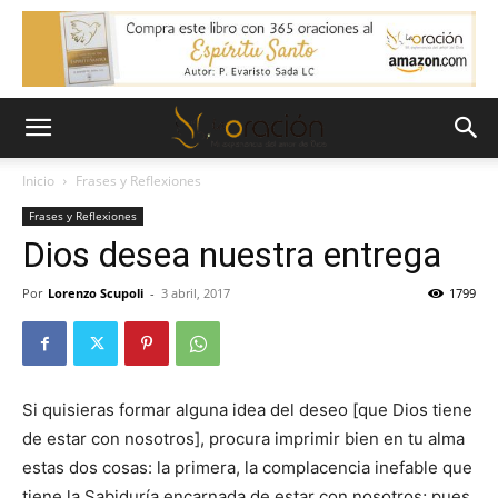
Inicio
Frases y Reflexiones
Frases y Reflexiones
Dios desea nuestra entrega
Por
Lorenzo Scupoli
-
3 abril, 2017
1799
Si quisieras formar alguna idea del deseo [que Dios tiene
de estar con nosotros], procura imprimir bien en tu alma
estas dos cosas: la primera, la complacencia inefable que
tiene la Sabiduría encarnada de estar con nosotros; pues