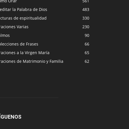
ómo Orar
561
ditar la Palabra de Dios
483
cturas de espiritualidad
330
raciones Varias
230
almos
90
lecciones de Frases
66
aciones a la Virgen María
65
raciones de Matrimonio y Familia
62
ÍGUENOS