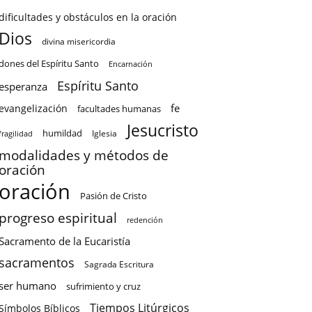
dificultades y obstáculos en la oración
Dios
divina misericordia
dones del Espíritu Santo
Encarnación
Espíritu Santo
esperanza
fe
evangelización
facultades humanas
Jesucristo
humildad
Iglesia
fragilidad
modalidades y métodos de
oración
oración
Pasión de Cristo
progreso espiritual
redención
Sacramento de la Eucaristía
sacramentos
Sagrada Escritura
ser humano
sufrimiento y cruz
Tiempos Litúrgicos
Símbolos Bíblicos