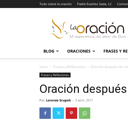
Todo sobre la oración
Padre Evaristo Sada, LC
Comuni
La
Oración
BLOG
ORACIONES
FRASES Y R
Inicio
Frases y Reflexiones
Oración después de c
Frases y Reflexiones
Oración después
Por
Lorenzo Scupoli
-
3 abril, 2017