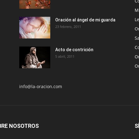
C
Me
Le
Oración al ángel de mi guarda
23 febrero, 2011
O
S
Co
Acto de contrición
Or
5 abril, 2011
O
info@la-oracion.com
BRE NOSOTROS
S