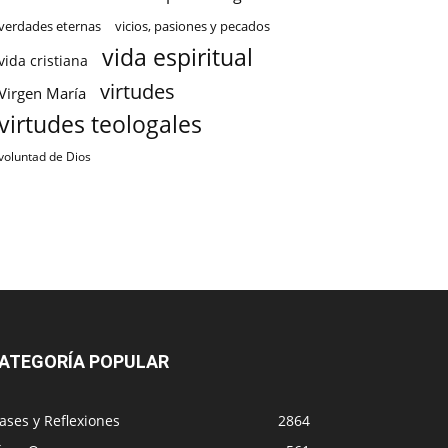
verdades eternas
vicios, pasiones y pecados
vida espiritual
vida cristiana
virtudes
Virgen María
virtudes teologales
voluntad de Dios
ATEGORÍA POPULAR
ases y Reflexiones
2864