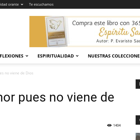
dad orante
Te escuchamos
EFLEXIONES
ESPIRITUALIDAD
NUESTRAS COLECCIONE
es no viene de Dios
mor pues no viene de
1404