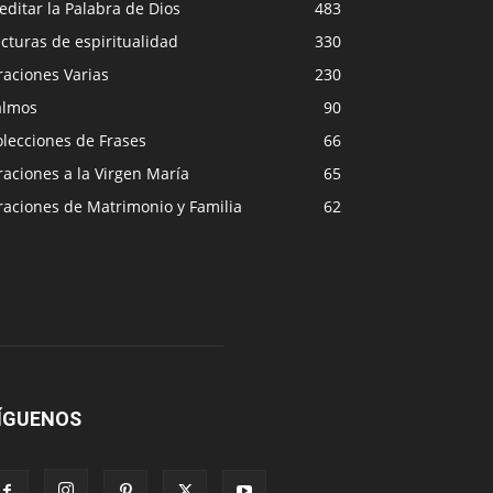
ditar la Palabra de Dios
483
cturas de espiritualidad
330
raciones Varias
230
almos
90
lecciones de Frases
66
aciones a la Virgen María
65
raciones de Matrimonio y Familia
62
ÍGUENOS