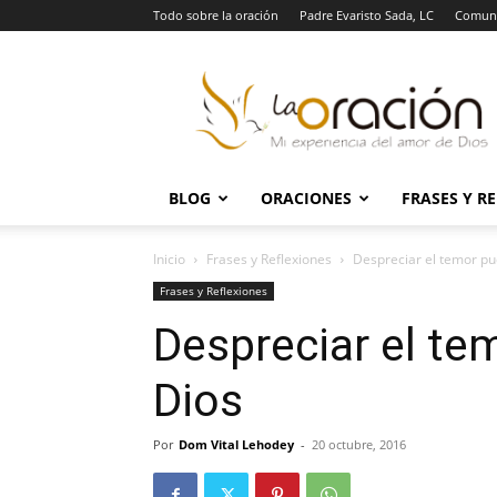
Todo sobre la oración
Padre Evaristo Sada, LC
Comuni
La
Oración
BLOG
ORACIONES
FRASES Y R
Inicio
Frases y Reflexiones
Despreciar el temor pu
Frases y Reflexiones
Despreciar el te
Dios
Por
Dom Vital Lehodey
-
20 octubre, 2016