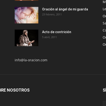
Me
Le
Oración al ángel de mi guarda
23 febrero, 2011
O
S
Co
Acto de contrición
Or
5 abril, 2011
O
info@la-oracion.com
BRE NOSOTROS
S