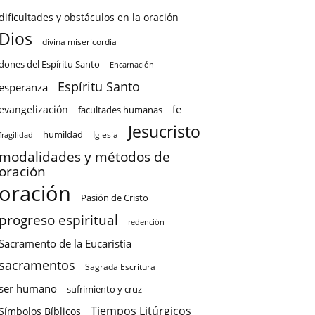
dificultades y obstáculos en la oración
Dios
divina misericordia
dones del Espíritu Santo
Encarnación
Espíritu Santo
esperanza
fe
evangelización
facultades humanas
Jesucristo
humildad
Iglesia
fragilidad
modalidades y métodos de
oración
oración
Pasión de Cristo
progreso espiritual
redención
Sacramento de la Eucaristía
sacramentos
Sagrada Escritura
ser humano
sufrimiento y cruz
Tiempos Litúrgicos
Símbolos Bíblicos