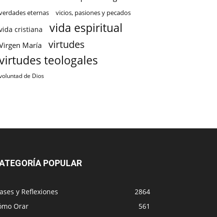
verdades eternas
vicios, pasiones y pecados
vida espiritual
vida cristiana
virtudes
Virgen María
virtudes teologales
voluntad de Dios
ATEGORÍA POPULAR
ases y Reflexiones
2864
ómo Orar
561