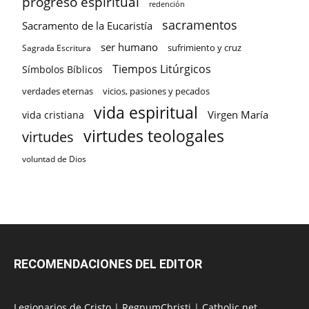
progreso espiritual
redención
sacramentos
Sacramento de la Eucaristía
ser humano
sufrimiento y cruz
Sagrada Escritura
Tiempos Litúrgicos
Símbolos Bíblicos
verdades eternas
vicios, pasiones y pecados
vida espiritual
Virgen María
vida cristiana
virtudes teologales
virtudes
voluntad de Dios
RECOMENDACIONES DEL EDITOR
Legionarios de Cristo
|
RegnumChristi
|
Catholic.net