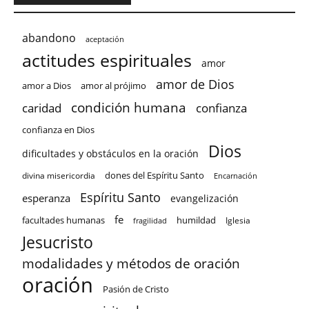
abandono
aceptación
actitudes espirituales
amor
amor de Dios
amor a Dios
amor al prójimo
condición humana
confianza
caridad
confianza en Dios
Dios
dificultades y obstáculos en la oración
dones del Espíritu Santo
divina misericordia
Encarnación
Espíritu Santo
esperanza
evangelización
fe
facultades humanas
humildad
Iglesia
fragilidad
Jesucristo
modalidades y métodos de oración
oración
Pasión de Cristo