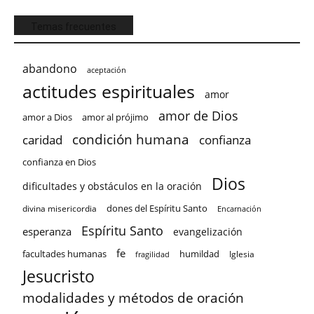
Temas frecuentes
abandono
aceptación
actitudes espirituales
amor
amor de Dios
amor a Dios
amor al prójimo
condición humana
confianza
caridad
confianza en Dios
Dios
dificultades y obstáculos en la oración
dones del Espíritu Santo
divina misericordia
Encarnación
Espíritu Santo
esperanza
evangelización
fe
facultades humanas
humildad
Iglesia
fragilidad
Jesucristo
modalidades y métodos de oración