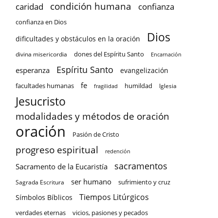
condición humana
confianza
caridad
confianza en Dios
Dios
dificultades y obstáculos en la oración
dones del Espíritu Santo
divina misericordia
Encarnación
Espíritu Santo
esperanza
evangelización
fe
facultades humanas
humildad
Iglesia
fragilidad
Jesucristo
modalidades y métodos de oración
oración
Pasión de Cristo
progreso espiritual
redención
sacramentos
Sacramento de la Eucaristía
ser humano
sufrimiento y cruz
Sagrada Escritura
Tiempos Litúrgicos
Símbolos Bíblicos
verdades eternas
vicios, pasiones y pecados