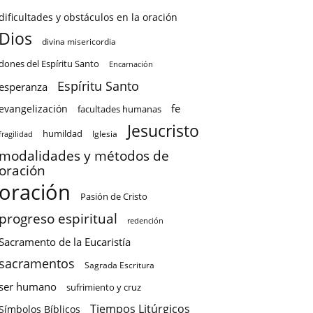
dificultades y obstáculos en la oración
Dios
divina misericordia
dones del Espíritu Santo
Encarnación
Espíritu Santo
esperanza
fe
evangelización
facultades humanas
Jesucristo
humildad
Iglesia
fragilidad
modalidades y métodos de
oración
oración
Pasión de Cristo
progreso espiritual
redención
Sacramento de la Eucaristía
sacramentos
Sagrada Escritura
ser humano
sufrimiento y cruz
Tiempos Litúrgicos
Símbolos Bíblicos