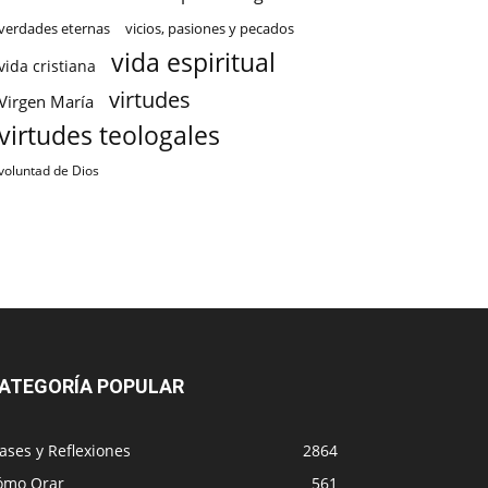
verdades eternas
vicios, pasiones y pecados
vida espiritual
vida cristiana
virtudes
Virgen María
virtudes teologales
voluntad de Dios
ATEGORÍA POPULAR
ases y Reflexiones
2864
ómo Orar
561