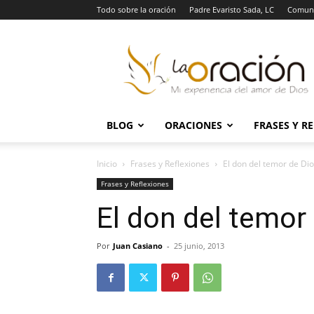
Todo sobre la oración
Padre Evaristo Sada, LC
Comuni
La
Oración
BLOG
ORACIONES
FRASES Y R
Inicio
Frases y Reflexiones
El don del temor de Di
Frases y Reflexiones
El don del temor
Por
Juan Casiano
-
25 junio, 2013