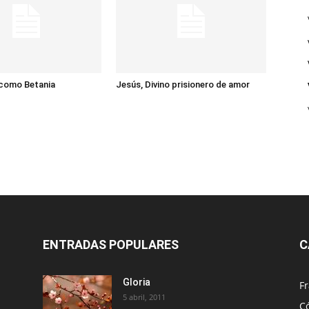
 como Betania
Jesús, Divino prisionero de amor
ENTRADAS POPULARES
C
Gloria
Fr
5 abril, 2011
C