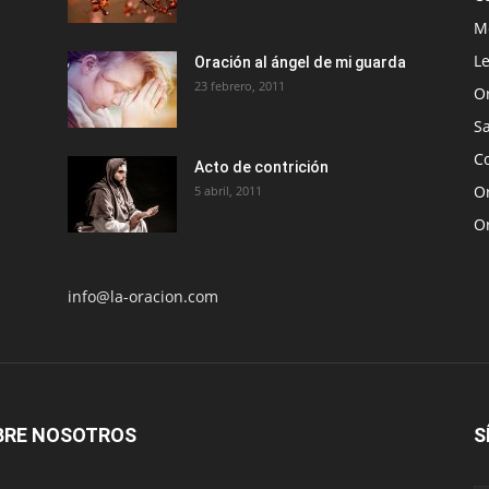
Me
Le
Oración al ángel de mi guarda
23 febrero, 2011
O
S
Co
Acto de contrición
Or
5 abril, 2011
O
info@la-oracion.com
BRE NOSOTROS
S