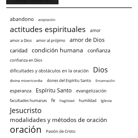
Temas frecuentes
abandono
aceptación
actitudes espirituales
amor
amor de Dios
amor a Dios
amor al prójimo
condición humana
confianza
caridad
confianza en Dios
Dios
dificultades y obstáculos en la oración
dones del Espíritu Santo
divina misericordia
Encarnación
Espíritu Santo
esperanza
evangelización
fe
facultades humanas
humildad
Iglesia
fragilidad
Jesucristo
modalidades y métodos de oración
oración
Pasión de Cristo