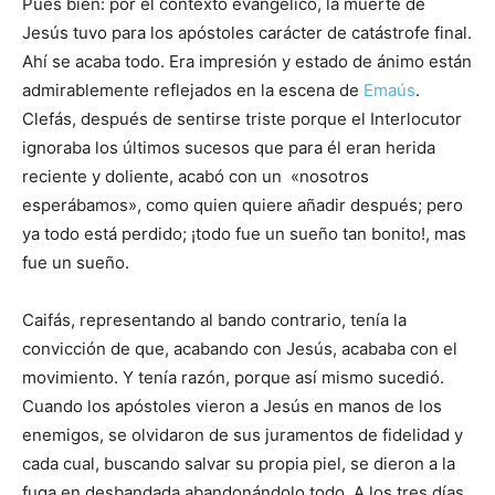
Pues bien: por el contexto evangélico, la muerte de
Jesús tuvo para los apóstoles carácter de catástrofe final.
Ahí se acaba todo. Era impresión y estado de ánimo están
admirablemente reflejados en la escena de
Emaús
.
Clefás, después de sentirse triste porque el Interlocutor
ignoraba los últimos sucesos que para él eran herida
reciente y doliente, acabó con un «nosotros
esperábamos», como quien quiere añadir después; pero
ya todo está perdido; ¡todo fue un sueño tan bonito!, mas
fue un sueño.
Caifás, representando al bando contrario, tenía la
convicción de que, acabando con Jesús, acababa con el
movimiento. Y tenía razón, porque así mismo sucedió.
Cuando los apóstoles vieron a Jesús en manos de los
enemigos, se olvidaron de sus juramentos de fidelidad y
cada cual, buscando salvar su propia piel, se dieron a la
fuga en desbandada abandonándolo todo. A los tres días