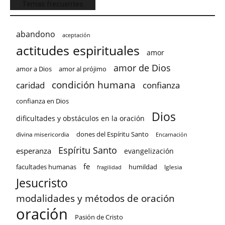
Temas frecuentes
abandono
aceptación
actitudes espirituales
amor
amor de Dios
amor a Dios
amor al prójimo
condición humana
confianza
caridad
confianza en Dios
Dios
dificultades y obstáculos en la oración
dones del Espíritu Santo
divina misericordia
Encarnación
Espíritu Santo
esperanza
evangelización
fe
facultades humanas
humildad
Iglesia
fragilidad
Jesucristo
modalidades y métodos de oración
oración
Pasión de Cristo