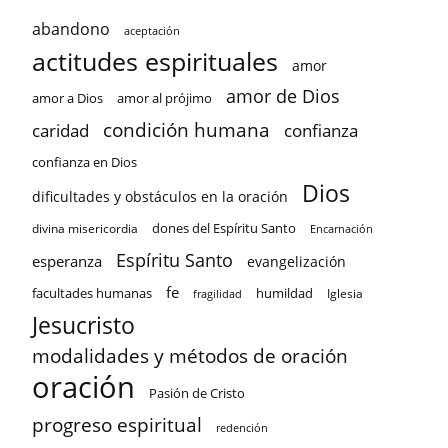
abandono
aceptación
actitudes espirituales
amor
amor de Dios
amor a Dios
amor al prójimo
condición humana
confianza
caridad
confianza en Dios
Dios
dificultades y obstáculos en la oración
dones del Espíritu Santo
divina misericordia
Encarnación
Espíritu Santo
esperanza
evangelización
fe
facultades humanas
humildad
Iglesia
fragilidad
Jesucristo
modalidades y métodos de oración
oración
Pasión de Cristo
progreso espiritual
redención