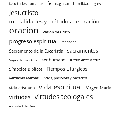
fe
facultades humanas
humildad
Iglesia
fragilidad
Jesucristo
modalidades y métodos de oración
oración
Pasión de Cristo
progreso espiritual
redención
sacramentos
Sacramento de la Eucaristía
ser humano
sufrimiento y cruz
Sagrada Escritura
Tiempos Litúrgicos
Símbolos Bíblicos
verdades eternas
vicios, pasiones y pecados
vida espiritual
Virgen María
vida cristiana
virtudes teologales
virtudes
voluntad de Dios