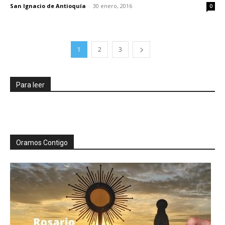
San Ignacio de Antioquía
-
30 enero, 2016
0
1
2
3
Para leer
Oramos Contigo