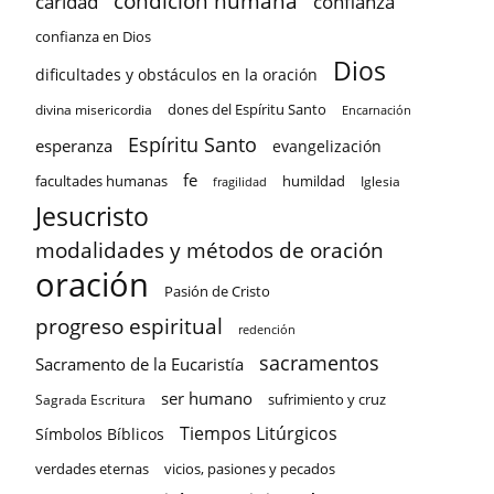
condición humana
confianza
caridad
confianza en Dios
Dios
dificultades y obstáculos en la oración
dones del Espíritu Santo
divina misericordia
Encarnación
Espíritu Santo
esperanza
evangelización
fe
facultades humanas
humildad
Iglesia
fragilidad
Jesucristo
modalidades y métodos de oración
oración
Pasión de Cristo
progreso espiritual
redención
sacramentos
Sacramento de la Eucaristía
ser humano
sufrimiento y cruz
Sagrada Escritura
Tiempos Litúrgicos
Símbolos Bíblicos
verdades eternas
vicios, pasiones y pecados