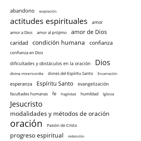
abandono
aceptación
actitudes espirituales
amor
amor de Dios
amor a Dios
amor al prójimo
condición humana
confianza
caridad
confianza en Dios
Dios
dificultades y obstáculos en la oración
dones del Espíritu Santo
divina misericordia
Encarnación
Espíritu Santo
esperanza
evangelización
fe
facultades humanas
humildad
Iglesia
fragilidad
Jesucristo
modalidades y métodos de oración
oración
Pasión de Cristo
progreso espiritual
redención