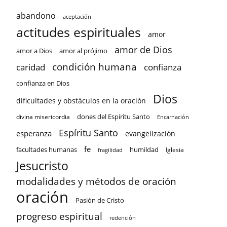
abandono
aceptación
actitudes espirituales
amor
amor de Dios
amor a Dios
amor al prójimo
condición humana
confianza
caridad
confianza en Dios
Dios
dificultades y obstáculos en la oración
dones del Espíritu Santo
divina misericordia
Encarnación
Espíritu Santo
esperanza
evangelización
fe
facultades humanas
humildad
Iglesia
fragilidad
Jesucristo
modalidades y métodos de oración
oración
Pasión de Cristo
progreso espiritual
redención