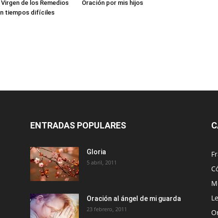
a Virgen de los Remedios
Oración por mis hijos
n tiempos difíciles
ENTRADAS POPULARES
C
Gloria
Fr
5 abril, 2011
C
Me
Le
Oración al ángel de mi guarda
23 febrero, 2011
O