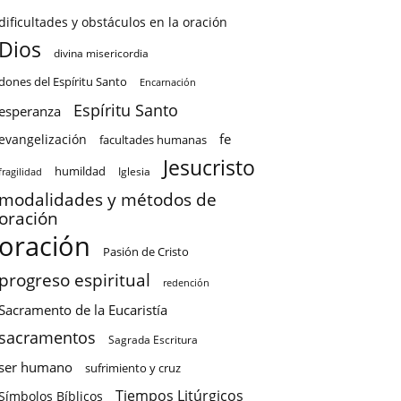
dificultades y obstáculos en la oración
Dios
divina misericordia
dones del Espíritu Santo
Encarnación
Espíritu Santo
esperanza
fe
evangelización
facultades humanas
Jesucristo
humildad
Iglesia
fragilidad
modalidades y métodos de
oración
oración
Pasión de Cristo
progreso espiritual
redención
Sacramento de la Eucaristía
sacramentos
Sagrada Escritura
ser humano
sufrimiento y cruz
Tiempos Litúrgicos
Símbolos Bíblicos