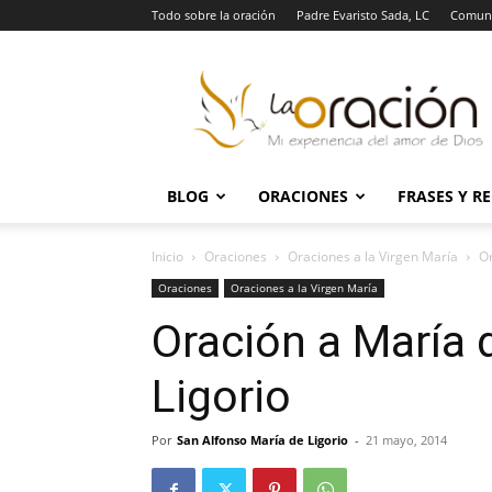
Todo sobre la oración
Padre Evaristo Sada, LC
Comuni
La
Oración
BLOG
ORACIONES
FRASES Y R
Inicio
Oraciones
Oraciones a la Virgen María
Or
Oraciones
Oraciones a la Virgen María
Oración a María 
Ligorio
Por
San Alfonso María de Ligorio
-
21 mayo, 2014