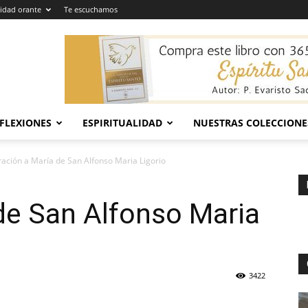
dad orante
Te escuchamos
EFLEXIONES
ESPIRITUALIDAD
NUESTRAS COLECCIONE
ación a María de San Alfonso Maria Ligorio
de San Alfonso Maria
3422