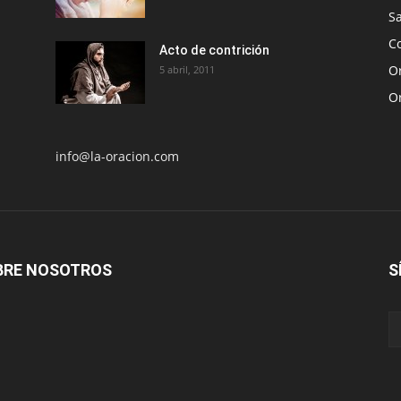
S
Co
Acto de contrición
Or
5 abril, 2011
O
info@la-oracion.com
BRE NOSOTROS
S