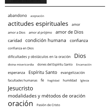
Temas frecuentes
abandono
aceptación
actitudes espirituales
amor
amor de Dios
amor a Dios
amor al prójimo
condición humana
confianza
caridad
confianza en Dios
Dios
dificultades y obstáculos en la oración
dones del Espíritu Santo
divina misericordia
Encarnación
Espíritu Santo
esperanza
evangelización
fe
facultades humanas
humildad
Iglesia
fragilidad
Jesucristo
modalidades y métodos de oración
oración
Pasión de Cristo