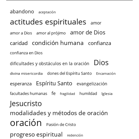
abandono
aceptación
actitudes espirituales
amor
amor de Dios
amor a Dios
amor al prójimo
condición humana
confianza
caridad
confianza en Dios
Dios
dificultades y obstáculos en la oración
dones del Espíritu Santo
divina misericordia
Encarnación
Espíritu Santo
esperanza
evangelización
fe
facultades humanas
humildad
Iglesia
fragilidad
Jesucristo
modalidades y métodos de oración
oración
Pasión de Cristo
progreso espiritual
redención