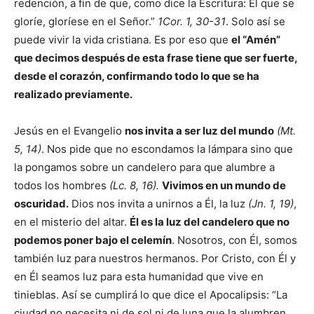
redención, a fin de que, como dice la Escritura: El que se
gloríe, gloríese en el Señor.”
1Cor. 1, 30-31
. Solo así se
puede vivir la vida cristiana. Es por eso que
el “Amén”
que decimos después de esta frase tiene que ser fuerte,
desde el corazón, confirmando todo lo que se ha
realizado previamente.
Jesús en el Evangelio
nos invita a ser luz del mundo
(Mt.
5, 14)
. Nos pide que no escondamos la lámpara sino que
la pongamos sobre un candelero para que alumbre a
todos los hombres
(Lc. 8, 16).
Vivimos en un mundo de
oscuridad.
Dios nos invita a unirnos a Él, la luz
(Jn. 1, 19)
,
en el misterio del altar.
Él es la luz del candelero que no
podemos poner bajo el celemín
. Nosotros, con Él, somos
también luz para nuestros hermanos. Por Cristo, con Él y
en Él seamos luz para esta humanidad que vive en
tinieblas. Así se cumplirá lo que dice el Apocalipsis: “La
ciudad no necesita ni de sol ni de luna que la alumbren,