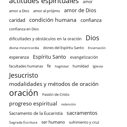
actitudes espirituales
amor
amor de Dios
amor a Dios
amor al prójimo
condición humana
confianza
caridad
confianza en Dios
Dios
dificultades y obstáculos en la oración
dones del Espíritu Santo
divina misericordia
Encarnación
Espíritu Santo
esperanza
evangelización
fe
facultades humanas
humildad
Iglesia
fragilidad
Jesucristo
modalidades y métodos de oración
oración
Pasión de Cristo
progreso espiritual
redención
sacramentos
Sacramento de la Eucaristía
ser humano
sufrimiento y cruz
Sagrada Escritura