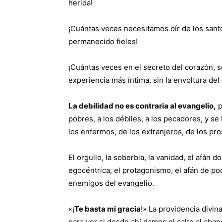
herida!
¡Cuántas veces necesitamos oír de los sant
permanecido fieles!
¡Cuántas veces en el secreto del corazón, s
experiencia más íntima, sin la envoltura del
La debilidad no es contraria al evangelio,
p
pobres, a los débiles, a los pecadores, y s
los enfermos, de los extranjeros, de los pro
El orgullo, la soberbia, la vanidad, el afán 
egocéntrica, el protagonismo, el afán de po
enemigos del evangelio.
«¡
Te basta mi gracia
!» La providencia divin
para ver si desde ahí damos el salto al aba