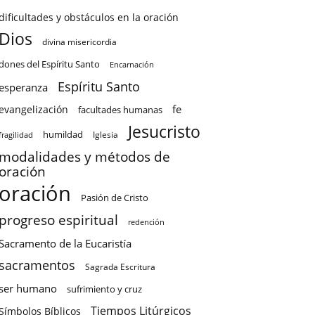
dificultades y obstáculos en la oración
Dios
divina misericordia
dones del Espíritu Santo
Encarnación
Espíritu Santo
esperanza
fe
evangelización
facultades humanas
Jesucristo
humildad
Iglesia
fragilidad
modalidades y métodos de
oración
oración
Pasión de Cristo
progreso espiritual
redención
Sacramento de la Eucaristía
sacramentos
Sagrada Escritura
ser humano
sufrimiento y cruz
Tiempos Litúrgicos
Símbolos Bíblicos