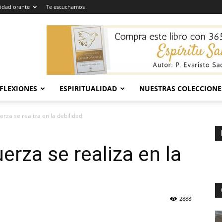
dad orante
Te escuchamos
EFLEXIONES
ESPIRITUALIDAD
NUESTRAS COLECCIONE
erza se realiza en la debilidad
erza se realiza en la
2888