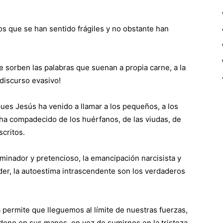
os que se han sentido frágiles y no obstante han
e sorben las palabras que suenan a propia carne, a la
 discurso evasivo!
ues Jesús ha venido a llamar a los pequeños, a los
e ha compadecido de los huérfanos, de las viudas, de
scritos.
dominador y pretencioso, la emancipación narcisista y
der, la autoestima intrascendente son los verdaderos
a permite que lleguemos al límite de nuestras fuerzas,
ndono en sus manos, en vez de sumirnos en la tristeza