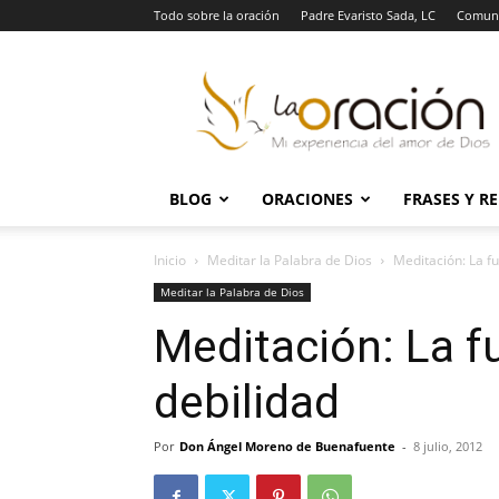
Todo sobre la oración
Padre Evaristo Sada, LC
Comuni
La
Oración
BLOG
ORACIONES
FRASES Y R
Inicio
Meditar la Palabra de Dios
Meditación: La fu
Meditar la Palabra de Dios
Meditación: La fu
debilidad
Por
Don Ángel Moreno de Buenafuente
-
8 julio, 2012