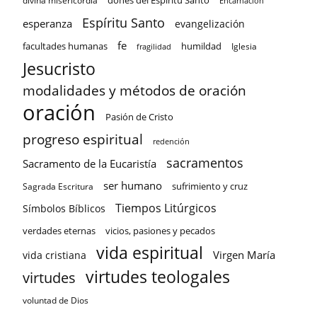
divina misericordia
Encarnación
Espíritu Santo
esperanza
evangelización
fe
facultades humanas
humildad
Iglesia
fragilidad
Jesucristo
modalidades y métodos de oración
oración
Pasión de Cristo
progreso espiritual
redención
sacramentos
Sacramento de la Eucaristía
ser humano
sufrimiento y cruz
Sagrada Escritura
Tiempos Litúrgicos
Símbolos Bíblicos
verdades eternas
vicios, pasiones y pecados
vida espiritual
Virgen María
vida cristiana
virtudes teologales
virtudes
voluntad de Dios