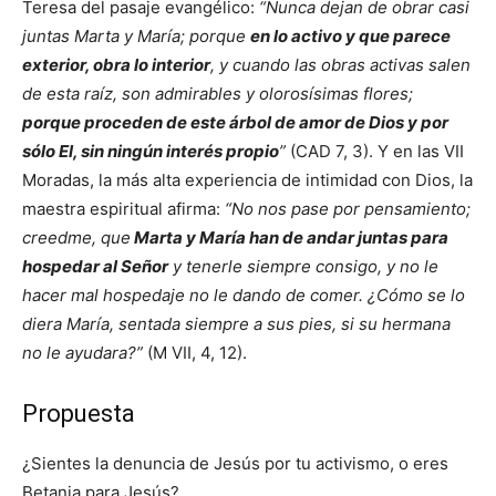
Teresa del pasaje evangélico:
“Nunca dejan de obrar casi
juntas Marta y María; porque
en lo activo y que parece
exterior, obra lo interior
, y cuando las obras activas salen
de esta raíz, son admirables y olorosísimas flores;
porque proceden de este árbol de amor de Dios y por
sólo El, sin ningún interés propio
”
(CAD 7, 3). Y en las VII
Moradas, la más alta experiencia de intimidad con Dios, la
maestra espiritual afirma:
“No nos pase por pensamiento;
creedme, que
Marta y María han de andar juntas para
hospedar al Señor
y tenerle siempre consigo, y no le
hacer mal hospedaje no le dando de comer. ¿Cómo se lo
diera María, sentada siempre a sus pies, si su hermana
no le ayudara?”
(M VII, 4, 12).
Propuesta
¿Sientes la denuncia de Jesús por tu activismo, o eres
Betania para Jesús?