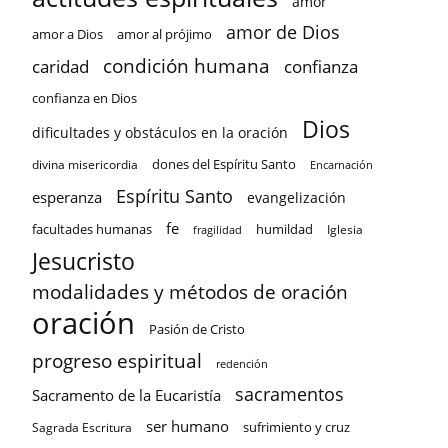
amor
amor de Dios
amor a Dios
amor al prójimo
condición humana
confianza
caridad
confianza en Dios
Dios
dificultades y obstáculos en la oración
dones del Espíritu Santo
divina misericordia
Encarnación
Espíritu Santo
esperanza
evangelización
fe
facultades humanas
humildad
Iglesia
fragilidad
Jesucristo
modalidades y métodos de oración
oración
Pasión de Cristo
progreso espiritual
redención
sacramentos
Sacramento de la Eucaristía
ser humano
sufrimiento y cruz
Sagrada Escritura