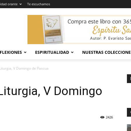
dad orante
Te escuchamos
EFLEXIONES
ESPIRITUALIDAD
NUESTRAS COLECCIONE
Liturgia, V Domingo de Pascua
Liturgia, V Domingo
2426