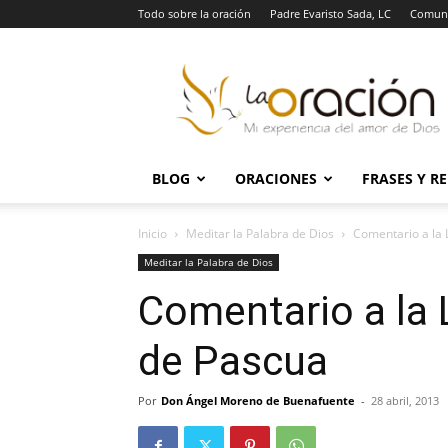
Todo sobre la oración
Padre Evaristo Sada, LC
Comuni
La
Oración
BLOG
ORACIONES
FRASES Y R
Inicio
Meditar la Palabra de Dios
Comentario a la 
Meditar la Palabra de Dios
Comentario a la 
de Pascua
Por
Don Ángel Moreno de Buenafuente
-
28 abril, 2013