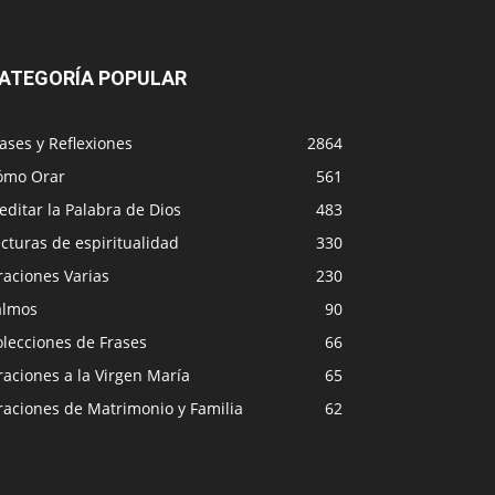
ATEGORÍA POPULAR
ases y Reflexiones
2864
ómo Orar
561
ditar la Palabra de Dios
483
cturas de espiritualidad
330
raciones Varias
230
almos
90
lecciones de Frases
66
aciones a la Virgen María
65
raciones de Matrimonio y Familia
62