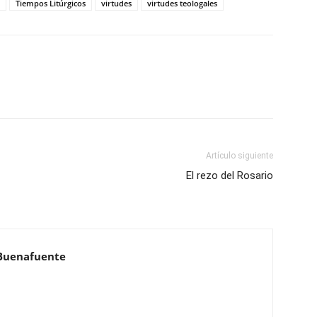
Tiempos Litúrgicos
virtudes
virtudes teologales
Artículo siguiente
El rezo del Rosario
Buenafuente