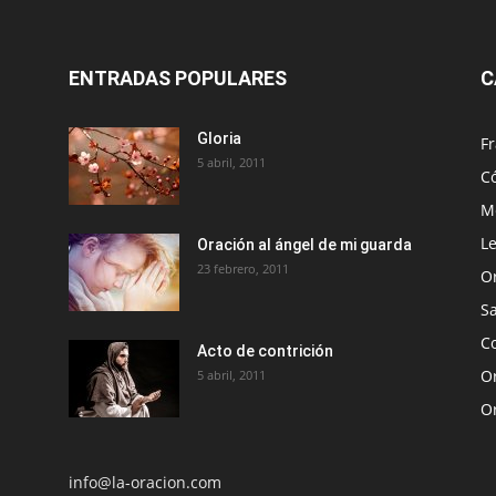
ENTRADAS POPULARES
C
Gloria
Fr
5 abril, 2011
C
Me
Le
Oración al ángel de mi guarda
23 febrero, 2011
O
S
Co
Acto de contrición
Or
5 abril, 2011
O
info@la-oracion.com