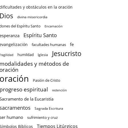
dificultades y obstáculos en la oración
Dios
divina misericordia
dones del Espíritu Santo
Encarnación
Espíritu Santo
esperanza
fe
evangelización
facultades humanas
Jesucristo
humildad
Iglesia
fragilidad
modalidades y métodos de
oración
oración
Pasión de Cristo
progreso espiritual
redención
Sacramento de la Eucaristía
sacramentos
Sagrada Escritura
ser humano
sufrimiento y cruz
Tiempos Litúrgicos
Símbolos Bíblicos