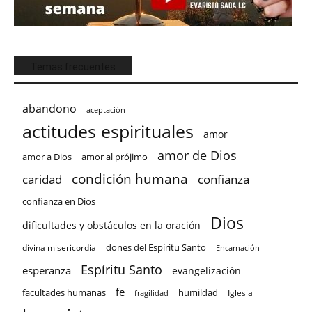
Temas frecuentes
abandono
aceptación
actitudes espirituales
amor
amor de Dios
amor a Dios
amor al prójimo
condición humana
confianza
caridad
confianza en Dios
Dios
dificultades y obstáculos en la oración
dones del Espíritu Santo
divina misericordia
Encarnación
Espíritu Santo
esperanza
evangelización
fe
facultades humanas
humildad
Iglesia
fragilidad