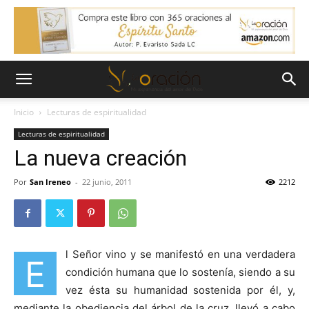
Inicio
Lecturas de espiritualidad
Lecturas de espiritualidad
La nueva creación
Por
San Ireneo
-
22 junio, 2011
2212
l Señor vino y se manifestó en una verdadera
E
condición humana que lo sostenía, siendo a su
vez ésta su humanidad sostenida por él, y,
mediante la obediencia del árbol de la cruz, llevó a cabo