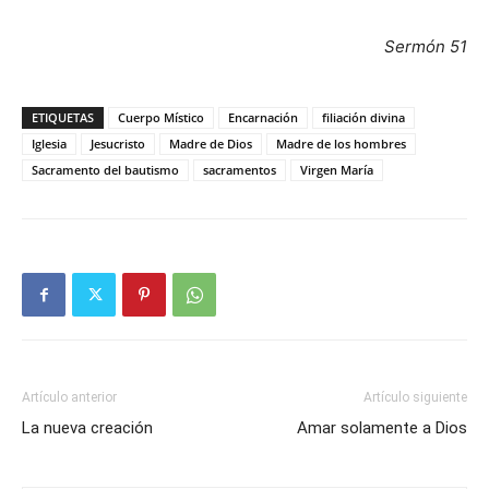
Sermón 51
ETIQUETAS
Cuerpo Místico
Encarnación
filiación divina
Iglesia
Jesucristo
Madre de Dios
Madre de los hombres
Sacramento del bautismo
sacramentos
Virgen María
Artículo anterior
Artículo siguiente
La nueva creación
Amar solamente a Dios