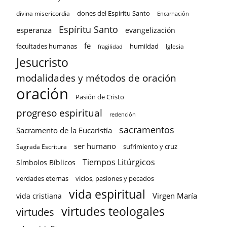
dones del Espíritu Santo
divina misericordia
Encarnación
Espíritu Santo
esperanza
evangelización
fe
facultades humanas
humildad
Iglesia
fragilidad
Jesucristo
modalidades y métodos de oración
oración
Pasión de Cristo
progreso espiritual
redención
sacramentos
Sacramento de la Eucaristía
ser humano
sufrimiento y cruz
Sagrada Escritura
Tiempos Litúrgicos
Símbolos Bíblicos
verdades eternas
vicios, pasiones y pecados
vida espiritual
Virgen María
vida cristiana
virtudes teologales
virtudes