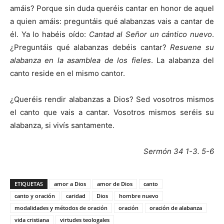
amáis? Porque sin duda queréis cantar en honor de aquel
a quien amáis: preguntáis qué alabanzas vais a cantar de
él. Ya lo habéis oído:
Cantad al Señor un cántico nuevo
.
¿Preguntáis qué alabanzas debéis cantar?
Resuene su
alabanza en la asamblea de los fieles
. La alabanza del
canto reside en el mismo cantor.
¿Queréis rendir alabanzas a Dios? Sed vosotros mismos
el canto que vais a cantar. Vosotros mismos seréis su
alabanza, si vivís santamente.
Sermón 34 1-3. 5-6
ETIQUETAS
amor a Dios
amor de Dios
canto
canto y oración
caridad
Dios
hombre nuevo
modalidades y métodos de oración
oración
oración de alabanza
vida cristiana
virtudes teologales