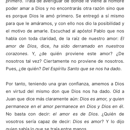
primero
. Trata de averiguar de dónde le viene al hombre
poder amar a Dios y no encontrarás otra razón sino que
es porque Dios le amó primero. Se entregó a sí mismo
para que le amáramos, y con ello nos dio la posibilidad y
el motivo de amarle. Escuchad al apóstol Pablo que nos
habla con toda claridad, de la raíz de nuestro amor:
El
amor de Dios
, dice,
ha sido derramado en nuestros
corazones
. Y, ¿de quién proviene este amor? ¿De
nosotros tal vez? Ciertamente no proviene de nosotros.
Pues, ¿de quién?
Del Espíritu Santo que se nos ha dado
.
Por tanto, teniendo una gran confianza, amemos a Dios
en virtud del mismo don que Dios nos ha dado. Oíd a
Juan que dice más claramente aún:
Dios es amor, y quien
permanece en el amor permanece en Dios y Dios en él
.
No basta con decir:
el amor es de Dios
. ¿Quién de
vosotros sería capaz de decir:
Dios es amor
? Y lo dijo
quien sabía lo que se traía entre manos.