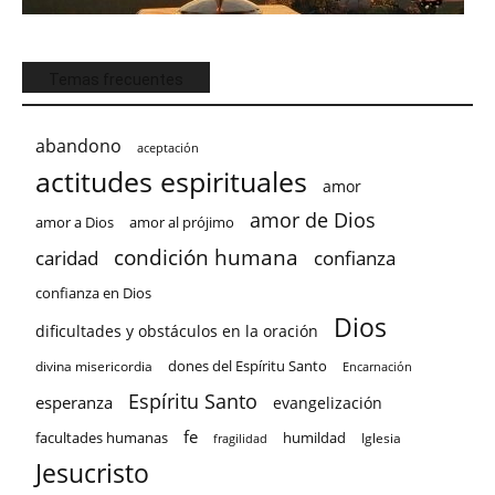
Temas frecuentes
abandono
aceptación
actitudes espirituales
amor
amor de Dios
amor a Dios
amor al prójimo
condición humana
confianza
caridad
confianza en Dios
Dios
dificultades y obstáculos en la oración
dones del Espíritu Santo
divina misericordia
Encarnación
Espíritu Santo
esperanza
evangelización
fe
facultades humanas
humildad
Iglesia
fragilidad
Jesucristo