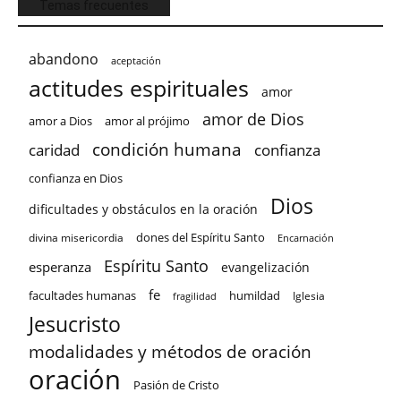
Temas frecuentes
abandono
aceptación
actitudes espirituales
amor
amor de Dios
amor a Dios
amor al prójimo
condición humana
confianza
caridad
confianza en Dios
Dios
dificultades y obstáculos en la oración
dones del Espíritu Santo
divina misericordia
Encarnación
Espíritu Santo
esperanza
evangelización
fe
facultades humanas
humildad
Iglesia
fragilidad
Jesucristo
modalidades y métodos de oración
oración
Pasión de Cristo