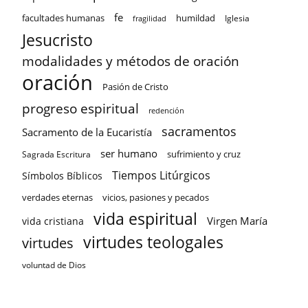
fe
facultades humanas
humildad
Iglesia
fragilidad
Jesucristo
modalidades y métodos de oración
oración
Pasión de Cristo
progreso espiritual
redención
sacramentos
Sacramento de la Eucaristía
ser humano
sufrimiento y cruz
Sagrada Escritura
Tiempos Litúrgicos
Símbolos Bíblicos
verdades eternas
vicios, pasiones y pecados
vida espiritual
Virgen María
vida cristiana
virtudes teologales
virtudes
voluntad de Dios