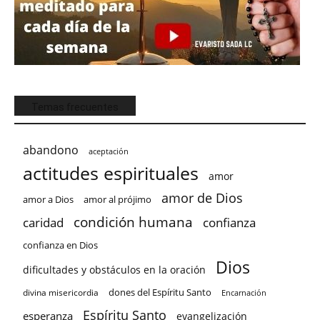
Temas frecuentes
abandono
aceptación
actitudes espirituales
amor
amor de Dios
amor a Dios
amor al prójimo
condición humana
confianza
caridad
confianza en Dios
Dios
dificultades y obstáculos en la oración
dones del Espíritu Santo
divina misericordia
Encarnación
Espíritu Santo
esperanza
evangelización