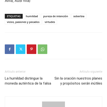
Ávila, Audi filia)
ETIQUETAS
humildad
pureza de intención
soberbia
vicios, pasiones y pecados
virtudes
Artículo anterior
Artículo siguiente
La humildad distingue la
Sin la oración nuestros planes
moneda auténtica de la falsa
y propósitos serán inútiles