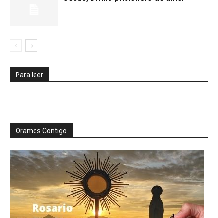
Para leer
Oramos Contigo