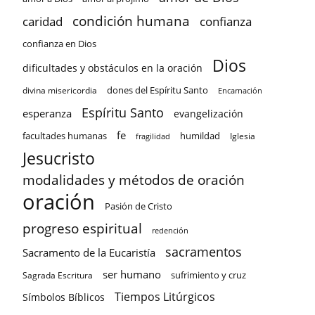
condición humana
confianza
caridad
confianza en Dios
Dios
dificultades y obstáculos en la oración
dones del Espíritu Santo
divina misericordia
Encarnación
Espíritu Santo
esperanza
evangelización
fe
facultades humanas
humildad
Iglesia
fragilidad
Jesucristo
modalidades y métodos de oración
oración
Pasión de Cristo
progreso espiritual
redención
sacramentos
Sacramento de la Eucaristía
ser humano
sufrimiento y cruz
Sagrada Escritura
Tiempos Litúrgicos
Símbolos Bíblicos