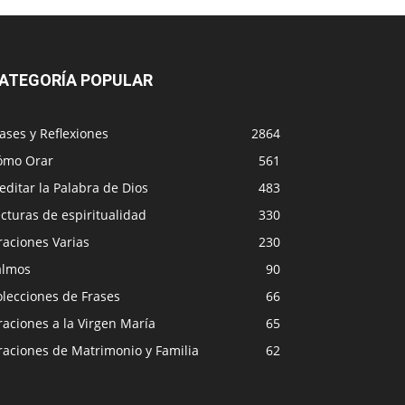
ATEGORÍA POPULAR
ases y Reflexiones
2864
ómo Orar
561
ditar la Palabra de Dios
483
cturas de espiritualidad
330
raciones Varias
230
almos
90
lecciones de Frases
66
aciones a la Virgen María
65
raciones de Matrimonio y Familia
62