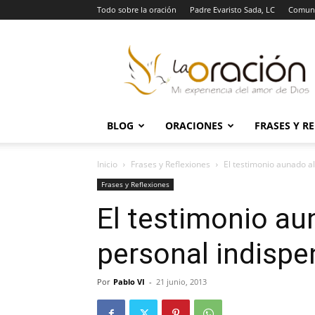
Todo sobre la oración
Padre Evaristo Sada, LC
Comuni
La
Oración
BLOG
ORACIONES
FRASES Y R
Inicio
Frases y Reflexiones
El testimonio aunado a
Frases y Reflexiones
El testimonio au
personal indispe
Por
Pablo VI
-
21 junio, 2013