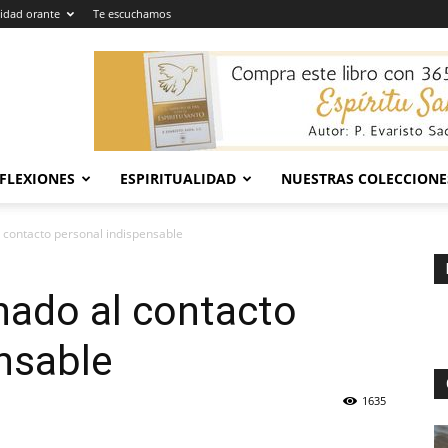
dad orante
Te escuchamos
EFLEXIONES
ESPIRITUALIDAD
NUESTRAS COLECCIONE
l contacto personal indispensable
nado al contacto
nsable
1635