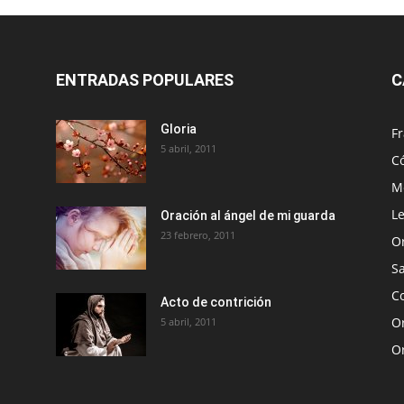
ENTRADAS POPULARES
C
Gloria
Fr
5 abril, 2011
C
Me
Le
Oración al ángel de mi guarda
23 febrero, 2011
O
S
Co
Acto de contrición
Or
5 abril, 2011
O