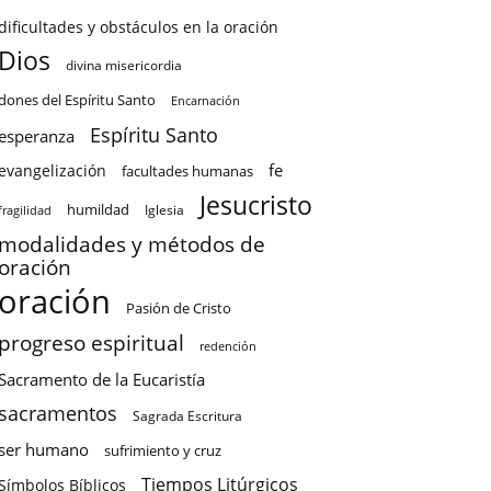
dificultades y obstáculos en la oración
Dios
divina misericordia
dones del Espíritu Santo
Encarnación
Espíritu Santo
esperanza
fe
evangelización
facultades humanas
Jesucristo
humildad
Iglesia
fragilidad
modalidades y métodos de
oración
oración
Pasión de Cristo
progreso espiritual
redención
Sacramento de la Eucaristía
sacramentos
Sagrada Escritura
ser humano
sufrimiento y cruz
Tiempos Litúrgicos
Símbolos Bíblicos