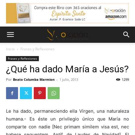
Inicio
Frases y Reflexiones
Frases y Reflexiones
¿Qué ha dado María a Jesús?
Por
Beato Columba Marmion
-
1 julio, 2013
1299
Le ha dado, permaneciendo ella Virgen, una naturaleza
humana.- Es éste un privilegio único que María no
comparte con nadie [Nec primam similem visa est, nec
habere sequentem. Antíf. de Laudes de Navidad]. El