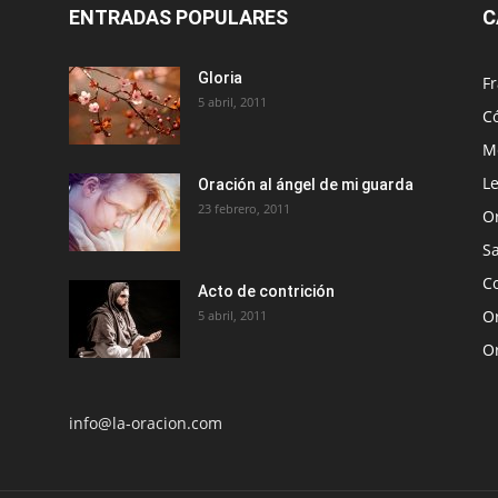
ENTRADAS POPULARES
C
Gloria
Fr
5 abril, 2011
C
Me
Le
Oración al ángel de mi guarda
23 febrero, 2011
O
S
Co
Acto de contrición
Or
5 abril, 2011
O
info@la-oracion.com