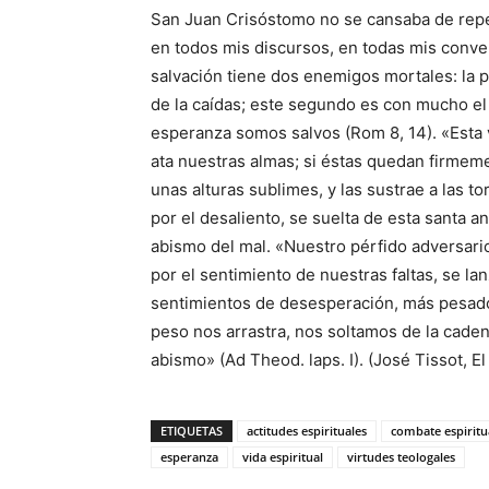
San Juan Crisóstomo no se cansaba de repet
en todos mis discursos, en todas mis conver
salvación tiene dos enemigos mortales: la 
de la caídas; este segundo es con mucho el 
esperanza somos salvos (Rom 8, 14). «Esta 
ata nuestras almas; si éstas quedan firmeme
unas alturas sublimes, y las sustrae a las t
por el desaliento, se suelta de esta santa 
abismo del mal. «Nuestro pérfido adversari
por el sentimiento de nuestras faltas, se l
sentimientos de desesperación, más pesado
peso nos arrastra, nos soltamos de la cade
abismo» (Ad Theod. laps. I). (José Tissot, E
ETIQUETAS
actitudes espirituales
combate espiritu
esperanza
vida espiritual
virtudes teologales