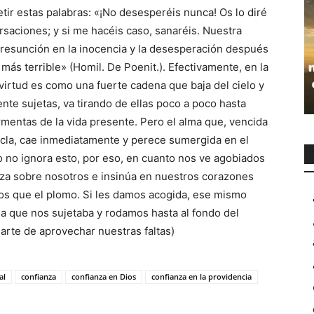
ir estas palabras: «¡No desesperéis nunca! Os lo diré
saciones; y si me hacéis caso, sanaréis. Nuestra
presunción en la inocencia y la desesperación después
más terrible» (Homil. De Poenit.). Efectivamente, en la
virtud es como una fuerte cadena que baja del cielo y
nte sujetas, va tirando de ellas poco a poco hasta
ormentas de la vida presente. Pero el alma que, vencida
ancla, cae inmediatamente y perece sumergida en el
o no ignora esto, por eso, en cuanto nos ve agobiados
anza sobre nosotros e insinúa en nuestros corazones
s que el plomo. Si les damos acogida, ese mismo
na que nos sujetaba y rodamos hasta al fondo del
l arte de aprovechar nuestras faltas)
al
confianza
confianza en Dios
confianza en la providencia