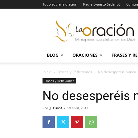
Todo sobre la oración
Padre Evaristo Sada, LC
Comuni
La
Oración
BLOG
ORACIONES
FRASES Y R
Inicio
Frases y Reflexiones
No desesperéis nunca
Frases y Reflexiones
No desesperéis 
Por
J. Tissot
-
19 abril, 2017