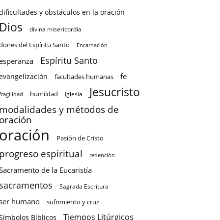
dificultades y obstáculos en la oración
Dios
divina misericordia
dones del Espíritu Santo
Encarnación
Espíritu Santo
esperanza
fe
evangelización
facultades humanas
Jesucristo
humildad
Iglesia
fragilidad
modalidades y métodos de
oración
oración
Pasión de Cristo
progreso espiritual
redención
Sacramento de la Eucaristía
sacramentos
Sagrada Escritura
ser humano
sufrimiento y cruz
Tiempos Litúrgicos
Símbolos Bíblicos