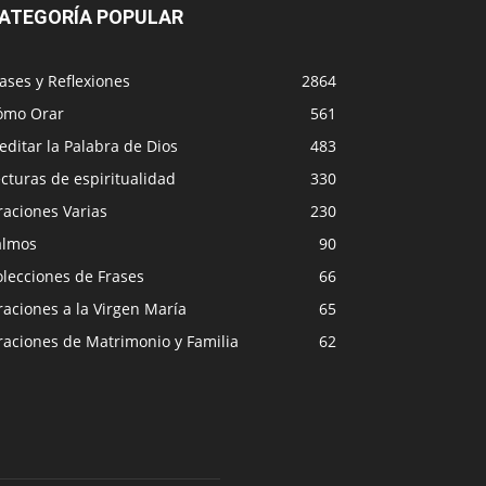
ATEGORÍA POPULAR
ases y Reflexiones
2864
ómo Orar
561
ditar la Palabra de Dios
483
cturas de espiritualidad
330
raciones Varias
230
almos
90
lecciones de Frases
66
aciones a la Virgen María
65
raciones de Matrimonio y Familia
62