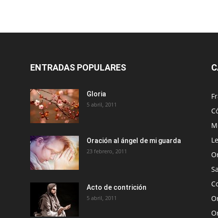
ENTRADAS POPULARES
C
Gloria
Fr
5 abril, 2011
C
Me
Le
Oración al ángel de mi guarda
23 febrero, 2011
O
S
Co
Acto de contrición
Or
5 abril, 2011
O