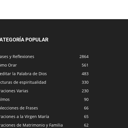
ATEGORÍA POPULAR
ases y Reflexiones
2864
ómo Orar
561
ditar la Palabra de Dios
483
cturas de espiritualidad
330
raciones Varias
230
almos
90
lecciones de Frases
66
aciones a la Virgen María
65
raciones de Matrimonio y Familia
62