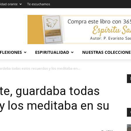
dad orante
Te escuchamos
EFLEXIONES
ESPIRITUALIDAD
NUESTRAS COLECCIONE
ardaba todas estos recuerdos y los meditaba en...
rte, guardaba todas
y los meditaba en su