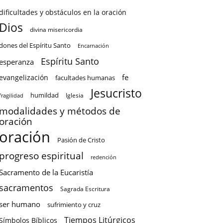
dificultades y obstáculos en la oración
Dios
divina misericordia
dones del Espíritu Santo
Encarnación
Espíritu Santo
esperanza
fe
evangelización
facultades humanas
Jesucristo
humildad
Iglesia
fragilidad
modalidades y métodos de
oración
oración
Pasión de Cristo
progreso espiritual
redención
Sacramento de la Eucaristía
sacramentos
Sagrada Escritura
ser humano
sufrimiento y cruz
Tiempos Litúrgicos
Símbolos Bíblicos