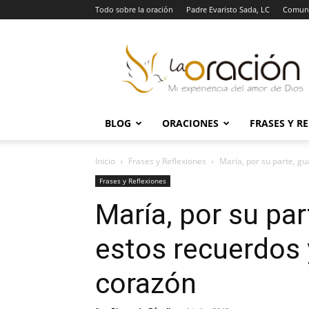
Todo sobre la oración
Padre Evaristo Sada, LC
Comuni
La
Oración
BLOG
ORACIONES
FRASES Y R
Inicio
Frases y Reflexiones
María, por su parte, gu
Frases y Reflexiones
María, por su pa
estos recuerdos 
corazón