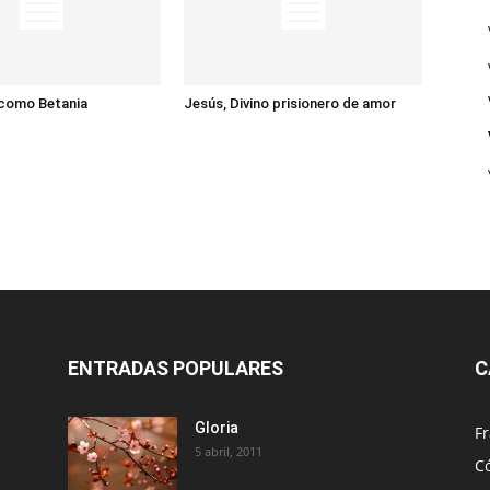
 como Betania
Jesús, Divino prisionero de amor
ENTRADAS POPULARES
C
Gloria
Fr
5 abril, 2011
C