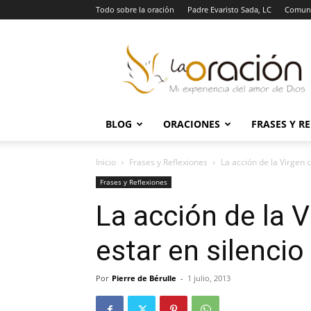
Todo sobre la oración
Padre Evaristo Sada, LC
Comuni
La
Oración
BLOG
ORACIONES
FRASES Y R
Inicio
Frases y Reflexiones
La acción de la Virgen 
Frases y Reflexiones
La acción de la 
estar en silencio
Por
Pierre de Bérulle
-
1 julio, 2013