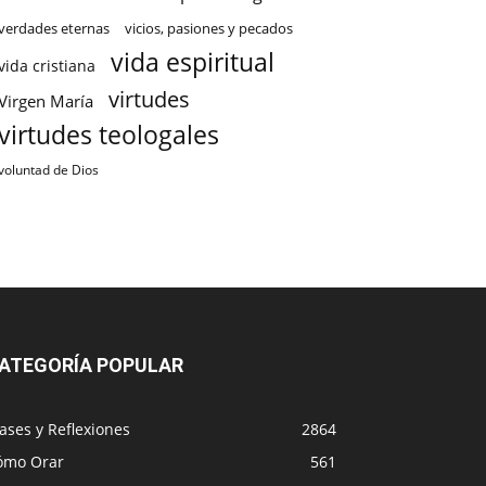
verdades eternas
vicios, pasiones y pecados
vida espiritual
vida cristiana
virtudes
Virgen María
virtudes teologales
voluntad de Dios
ATEGORÍA POPULAR
ases y Reflexiones
2864
ómo Orar
561