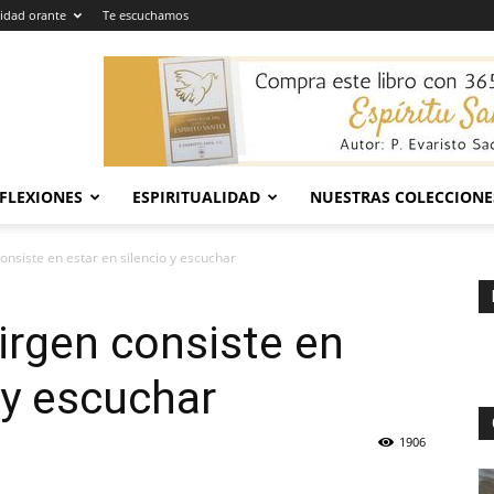
dad orante
Te escuchamos
EFLEXIONES
ESPIRITUALIDAD
NUESTRAS COLECCIONE
consiste en estar en silencio y escuchar
Virgen consiste en
 y escuchar
1906