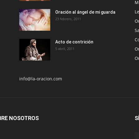
Me
Le
Oración al ángel de mi guarda
23 febrero, 2011
O
S
Co
Acto de contrición
Or
5 abril, 2011
O
info@la-oracion.com
BRE NOSOTROS
S