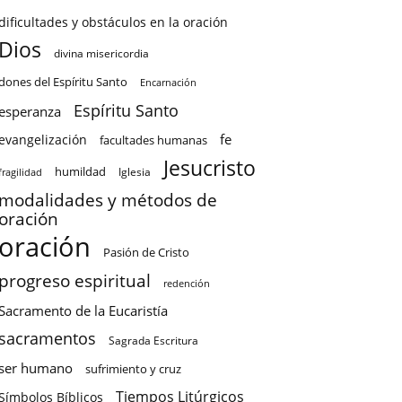
dificultades y obstáculos en la oración
Dios
divina misericordia
dones del Espíritu Santo
Encarnación
Espíritu Santo
esperanza
fe
evangelización
facultades humanas
Jesucristo
humildad
Iglesia
fragilidad
modalidades y métodos de
oración
oración
Pasión de Cristo
progreso espiritual
redención
Sacramento de la Eucaristía
sacramentos
Sagrada Escritura
ser humano
sufrimiento y cruz
Tiempos Litúrgicos
Símbolos Bíblicos