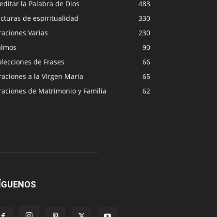
ditar la Palabra de Dios
483
cturas de espiritualidad
330
raciones Varias
230
almos
90
lecciones de Frases
66
aciones a la Virgen María
65
raciones de Matrimonio y Familia
62
ÍGUENOS