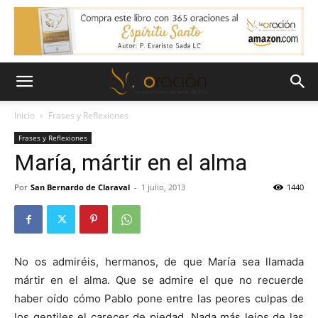
Inicio
Frases y Reflexiones
Frases y Reflexiones
María, mártir en el alma
Por
San Bernardo de Claraval
-
1 julio, 2013
1440
No os admiréis, hermanos, de que María sea llamada
mártir en el alma. Que se admire el que no recuerde
haber oído cómo Pablo pone entre las peores culpas de
los gentiles el carecer de piedad. Nada más lejos de las