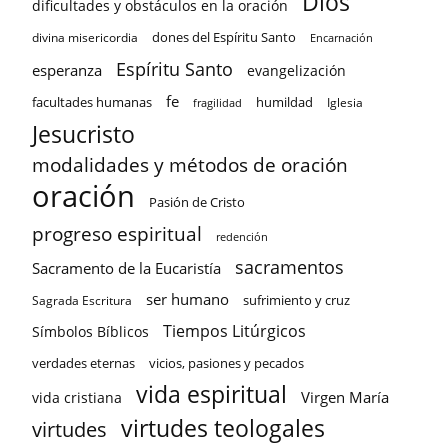
Dios
dificultades y obstáculos en la oración
dones del Espíritu Santo
divina misericordia
Encarnación
Espíritu Santo
esperanza
evangelización
fe
facultades humanas
humildad
Iglesia
fragilidad
Jesucristo
modalidades y métodos de oración
oración
Pasión de Cristo
progreso espiritual
redención
sacramentos
Sacramento de la Eucaristía
ser humano
sufrimiento y cruz
Sagrada Escritura
Tiempos Litúrgicos
Símbolos Bíblicos
verdades eternas
vicios, pasiones y pecados
vida espiritual
Virgen María
vida cristiana
virtudes teologales
virtudes