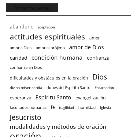
Temas frecuentes
abandono
aceptación
actitudes espirituales
amor
amor de Dios
amor a Dios
amor al prójimo
condición humana
confianza
caridad
confianza en Dios
Dios
dificultades y obstáculos en la oración
dones del Espíritu Santo
divina misericordia
Encarnación
Espíritu Santo
esperanza
evangelización
fe
facultades humanas
humildad
Iglesia
fragilidad
Jesucristo
modalidades y métodos de oración
oración