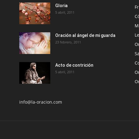
Gloria
Fr
5 abril, 2011
C
Me
Le
Oración al ángel de mi guarda
23 febrero, 2011
O
S
Co
Acto de contrición
Or
5 abril, 2011
O
info@la-oracion.com