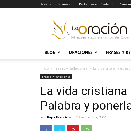
Todo sobre la oración
Padre Evaristo Sada, LC
Comuni
La
Oración
BLOG
ORACIONES
FRASES Y R
Inicio
Frases y Reflexiones
La vida cristiana es es
Frases y Reflexiones
La vida cristiana
Palabra y ponerla
Por
Papa Francisco
-
23 septiembre, 2014