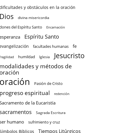
dificultades y obstáculos en la oración
Dios
divina misericordia
dones del Espíritu Santo
Encarnación
Espíritu Santo
esperanza
fe
evangelización
facultades humanas
Jesucristo
humildad
Iglesia
fragilidad
modalidades y métodos de
oración
oración
Pasión de Cristo
progreso espiritual
redención
Sacramento de la Eucaristía
sacramentos
Sagrada Escritura
ser humano
sufrimiento y cruz
Tiempos Litúrgicos
Símbolos Bíblicos