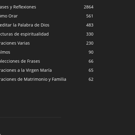
ases y Reflexiones
2864
ómo Orar
561
ditar la Palabra de Dios
483
cturas de espiritualidad
330
raciones Varias
230
almos
90
lecciones de Frases
66
aciones a la Virgen María
65
raciones de Matrimonio y Familia
62