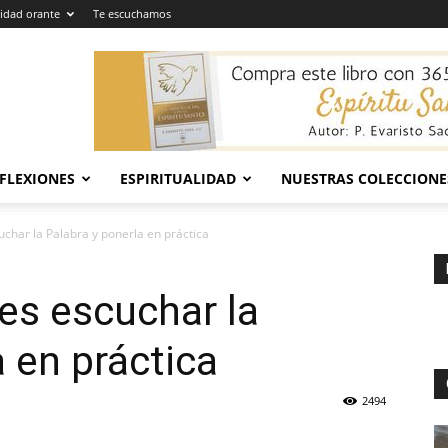
dad orante
Te escuchamos
EFLEXIONES
ESPIRITUALIDAD
NUESTRAS COLECCIONE
cuchar la Palabra y ponerla en práctica
 es escuchar la
 en práctica
2494